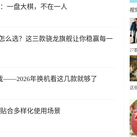
战略：一盘大棋，不在一人
视
戏手机怎么选？这三款骁龙旗舰让你稳赢每一
2
基
调
——2026年换机看这几款就够了
这
高
了
加贴合多样化使用场景