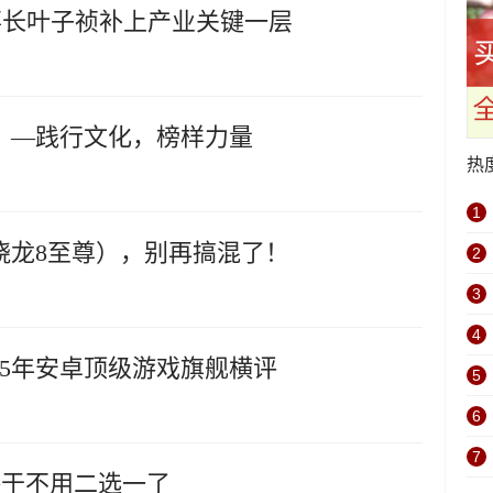
董事长叶子祯补上产业关键一层
》—践行文化，榜样力量
热
1
ite（骁龙8至尊），别再搞混了！
2
3
4
25年安卓顶级游戏旗舰横评
5
6
7
航终于不用二选一了