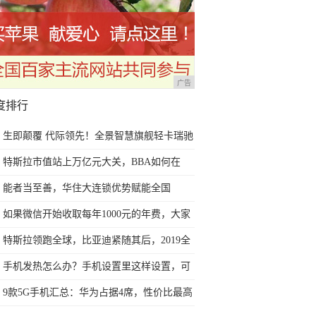
广告
度排行
生即颠覆 代际领先！全景智慧旗舰轻卡瑞驰
C9正式上市
特斯拉市值站上万亿元大关，BBA如何在
“自动驾驶”上做空它？
能者当至善，华住大连锁优势赋能全国
战"疫"
如果微信开始收取每年1000元的年费，大家
还会不会使用微信？
特斯拉领跑全球，比亚迪紧随其后，2019全
球销量大一览
手机发热怎么办？手机设置里这样设置，可
以减少手机发热
9款5G手机汇总：华为占据4席，性价比最高