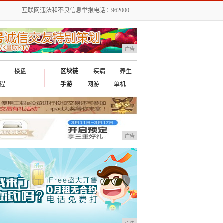
互联网违法和不良信息举报电话：962000
广告
楼盘
区块链
疾病
养生
程
手游
网游
单机
广告