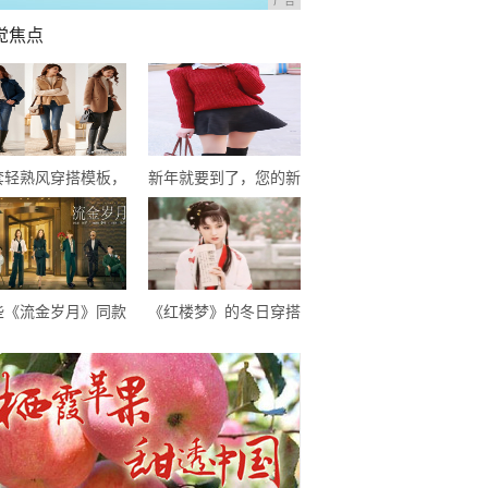
广告
觉焦点
7套轻熟风穿搭模板，
新年就要到了，您的新
础款也能简约不单
年服饰准备好了吗？
，冬末初春就这样穿
些《流金岁月》同款
《红楼梦》的冬日穿搭
跟鞋，都太高级精致
指南，没有最美只有更
美，拿走不客气