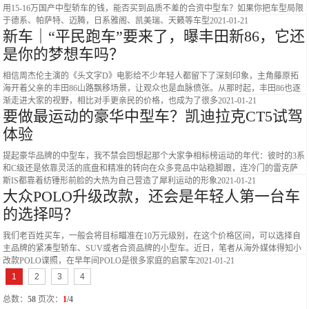
用15-16万国产中型轿车的钱，能否买到品质不差的合资中型车？如果你把车型局限
于德系、帕萨特、迈腾，日系雅阁、凯美瑞、天籁等车型
2021-01-21
新车｜“平民跑车”要来了，曝丰田新86，它还
是你的梦想车吗？
相信周杰伦主演的《头文字D》电影给不少年轻人都留下了深刻印象，主角藤原拓
海开着父亲的丰田86山路飘移场景，让观众也是血脉偾张。从那时起，丰田86也逐
渐走进大家的视野，相比对手更亲民的价格，也成为了很多
2021-01-21
要做最运动的豪华中型车？凯迪拉克CT5试驾
体验
提起豪华品牌的中型车，我不禁会回想起那个大家争相标榜运动的年代：彼时的3系
和C级还是依靠灵活的底盘和精准的转向在众多竞品中站稳脚跟，连冷门的雷克萨
斯IS都靠着纺锤形前脸的大热为自己营造了犀利运动的形象
2021-01-21
大众POLO升级改款，还会是年轻人第一台车
的选择吗？
我们老百姓买车，一般会将目标瞄准在10万元级别，在这个价格区间，可以选择自
主品牌的紧凑型轿车、SUV或者合资品牌的小型车。近日，笔者从海外媒体得知小
改款POLO谍照，在早年间POLO是很多家庭的启蒙车
2021-01-21
1
2
3
4
总数：
58
页次：
1
/4