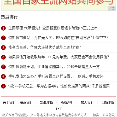
广告
热度排行
1
生即颠覆 代际领先！全景智慧旗舰轻卡瑞驰C9正式上市
2
特斯拉市值站上万亿元大关，BBA如何在“自动驾驶”上做空它？
3
能者当至善，华住大连锁优势赋能全国战"疫"
4
如果微信开始收取每年1000元的年费，大家还会不会使用微信？
5
特斯拉领跑全球，比亚迪紧随其后，2019全球销量大一览
6
手机发热怎么办？手机设置里这样设置，可以减少手机发热
7
9款5G手机汇总：华为占据4席，性价比最高的两款3千多就能买
到
关于我们
|
联系我们
|
XML地图
|
版权声明
|
加入我们
|
网站地图
TXT
相关作品的原创性、文中陈述文字以及内容数据庞杂本站无法一一核实，如果您发