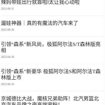
辣妈带娃出行就靠啦‖太让我心动啦
2023-08-31
遛娃神器｜真的有魔法的汽车来了
2025-09-30
引领“森系”新风尚，极狐阿尔法S/T森林版亮
相
2023-04-18
引领“森系”新豪华 极狐阿尔法S和阿尔法T森
林版上市
2023-06-16
京城德比大战，魔核兄弟助阵！北汽男篮北
京汽车品牌之夜高端宠粉！