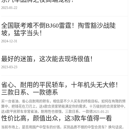
2025-01-22
全国联考难不倒BJ60雷霆！掏雪豁沙战陡
坡，猛字当头！
2024-12-31
最好的迷笛，这次能去现场很值！
2023-03-23
省心、耐用的平民轿车，十年机头无大修！
三款日系、一款德系
买一台省油、省心且耐用的轿车，相信是不少人买车的终极目标。如何在有限的预
算中，把钱花在刀刃上，这4款合资家轿能满足你的需求。十万级别的合资家轿中，
这4款平民轿车非常省油，耐用性也很强，三款日系、一款德
2021-01-21
性价比高，颜值出众，这3款车值得一看
当前市场上，是否用国产中型车的价钱，买到品质不错的中型合资车？换句话说，