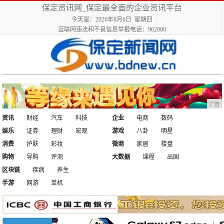
保定资讯网_保定最全面的企业资讯平台
今天是：2026年8月6日 星期四
互联网违法和不良信息举报电话：962000
广告
资讯
财经
汽车
科技
企业
电商
数码
娱乐
证券
理财
宏观
游戏
八卦
明星
消费
护肤
彩妆
微商
家居
楼盘
购物
导购
评测
大数据
课程
出国
区块链
疾病
养生
手游
网游
单机