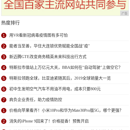
广告
热度排行
1
用VR看新冠病毒疫情图有多可怕
2
能者当至善，华住大连锁优势赋能全国战"疫"
3
新迈腾GTE改变商务精英未来科技出行方式
4
特斯拉市值站上万亿元大关，BBA如何在“自动驾驶”上做空它？
5
特斯拉领跑全球，比亚迪紧随其后，2019全球销量大一览
6
初中生发明空气汽车不用油不用电，成本只要800元
7
肩负企业责任，助力疫情防控
1
价格向苹果看齐！小米10Pro和华为Mate30Pro版5G，哪个更强？
2
消失的iPhone 9回来了！价格挺香！预售开启