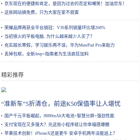
京东现在的便捷和肯定，是因为过去的否定和嘲笑！加油京东！
这些网站搞免费，只为大家在家不寂寞
荣耀品牌再获全平台销冠：V30系列销量环比增268%
当初很火的平板电脑, 为什么越来越少人买了？
充实超长寒假，学习娱乐两不误，华为MatePad Pro来助力
丢掉包袱，全新Jeep+指南者为生活疯狂加料
精彩推荐
天津这家星巴克居然有100年的历史？里面全是文物，还能喝酒
“准新车”5折清仓，前途K50保值率让人堪忧
国产千元平板崛起，8000mAh大电池+智慧分屏+强劲性能
支付宝现在又多强大？光这些小程序就让你幸福感爆棚
苹果技术创新！iPhoneX还是更牛 安卓手机两年没能追上？