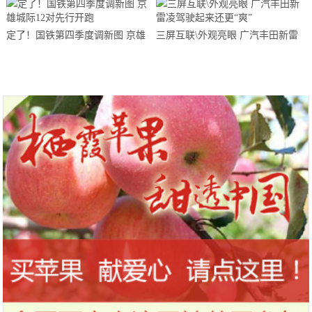
敬、点赞、加油……
定了！国铁第四季度调新图 京雄
三屏互联\外观亮眼 广汽丰田新雷
城际12对先行开跑
凌驾驶起来还更“爽”