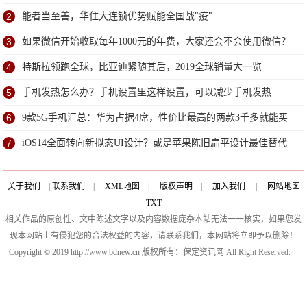
2
能者当至善，华住大连锁优势赋能全国战"疫"
3
如果微信开始收取每年1000元的年费，大家还会不会使用微信？
4
特斯拉领跑全球，比亚迪紧随其后，2019全球销量大一览
5
手机发热怎么办？手机设置里这样设置，可以减少手机发热
6
9款5G手机汇总：华为占据4席，性价比最高的两款3千多就能买
到
7
iOS14全面转向新拟态UI设计？或是苹果陈旧扁平设计最佳替代
方案
关于我们
|
联系我们
|
XML地图
|
版权声明
|
加入我们
|
网站地图
TXT
相关作品的原创性、文中陈述文字以及内容数据庞杂本站无法一一核实，如果您发
现本网站上有侵犯您的合法权益的内容，请联系我们，本网站将立即予以删除！
Copyright © 2019 http://www.bdnew.cn 版权所有：保定资讯网 All Right Reserved.