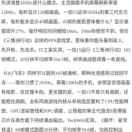
先讲清楚165Hz是什么概念。主流旗舰手机屏幕刷新率是
120Hz，每秒显示120帧画面。一加15这块165Hz的第三代东方
屏，每秒能多显示45帧画面。45帧的差距意味着什么？显示速
度提升27%，操作响应时间缩短10ms。10ms你感觉不到，但在
《三角洲行动》这样的FPS游戏里，意味着你能先看到敌人、
先开枪、先击杀。IT之家实测，一加15运行《三角洲行动》165
帧模式，20分钟平均帧率164.5帧，帧率曲线稳得像一条直线。
《QQ飞车》同样可以跑到165帧满帧，那种丝滑感用过就回不
去——等你习惯了165Hz，再看120Hz的手机，会明显觉得画面
有拖影、反应慢半拍。更关键的是，一加15不是只有高刷，还
能稳住高刷。全新风驰游戏内核从系统底层重构了CPU性能释
放、GPU渲染管线和NPU调度，让搭载的第五代骁龙8至尊版
芯片在高负载下持续满血输出。TechWeb实测，《崩坏：星穹
铁道》60帧模式跑图30分钟，平均帧率59.6帧，功耗控制出