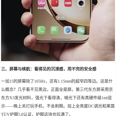
三、屏幕与续航：看得见的沉浸感，用不完的安全感
一加15的屏幕除了165Hz，还有1.15mm的超窄四等边。这是什
么概念？几乎看不见黑边，正面全是屏。第三代东方屏采用京
东方X3发光材料，强光下看得清，暗光下还有真硬件级1nit显
示——晚上关灯玩手机，不会刺眼。加上全亮度DC调光和莱茵
TÜV护眼5.0认证，护眼这块也拉满了。