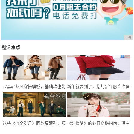
广告
视觉焦点
27套轻熟风穿搭模板，基础款也能
新年就要到了，您的新年服饰准备
简约不单调，冬末初春就这样穿
好了吗？
这些《流金岁月》同款高跟鞋，都
《红楼梦》的冬日穿搭指南，没有
太高级精致了
最美只有更美，拿走不客气