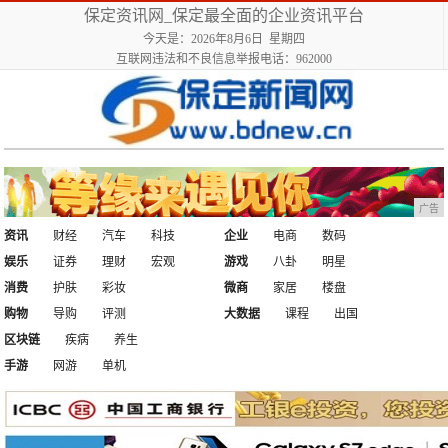
保定资讯网_保定最全面的企业资讯平台
今天是：2026年8月6日 星期四
互联网违法和不良信息举报电话：962000
广告
资讯
财经
汽车
科技
企业
电商
数码
娱乐
证券
理财
宏观
游戏
八卦
明星
消费
护肤
彩妆
微商
家居
楼盘
购物
导购
评测
大数据
课程
出国
区块链
疾病
养生
手游
网游
单机