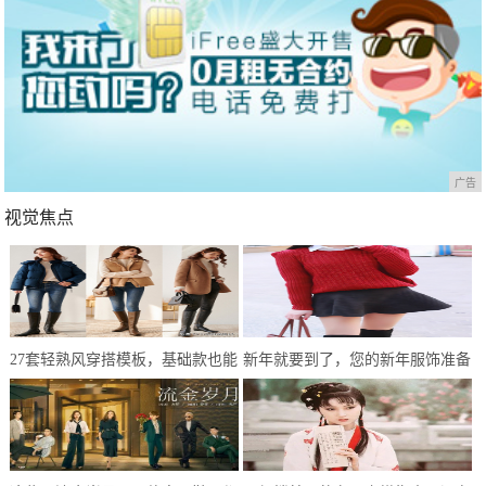
广告
视觉焦点
27套轻熟风穿搭模板，基础款也能
新年就要到了，您的新年服饰准备
简约不单调，冬末初春就这样穿
好了吗？