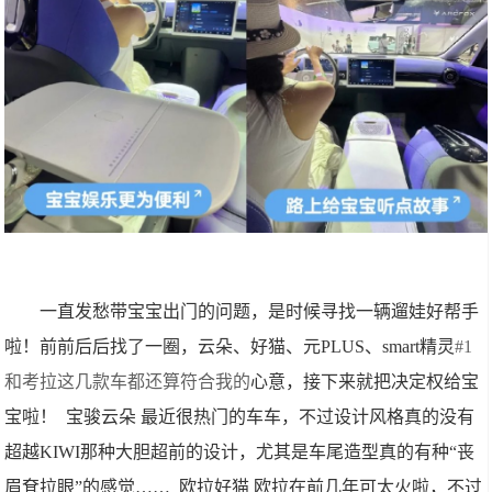
一直发愁带宝宝出门的问题，是时候寻找一辆遛娃好帮手
啦！前前后后找了一圈，云朵、好猫、元PLUS、smart精灵
#1
和考拉这几款车都还算符合我的
心意，接下来就把决定权给宝
宝啦！ 宝骏云朵 最近很热门的车车，不过设计风格真的没有
超越KIWI那种大胆超前的设计，尤其是车尾造型真的有种“丧
眉耷拉眼”的感觉…… 欧拉好猫 欧拉在前几年可太火啦，不过