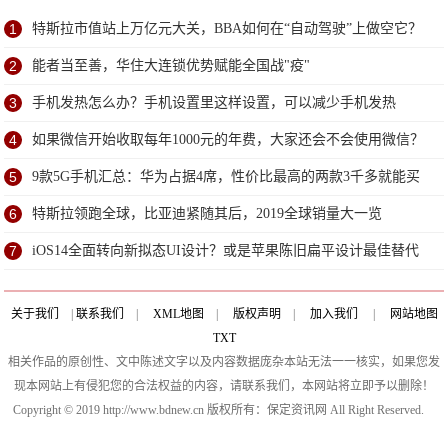
1
特斯拉市值站上万亿元大关，BBA如何在“自动驾驶”上做空它？
2
能者当至善，华住大连锁优势赋能全国战"疫"
3
手机发热怎么办？手机设置里这样设置，可以减少手机发热
4
如果微信开始收取每年1000元的年费，大家还会不会使用微信？
5
9款5G手机汇总：华为占据4席，性价比最高的两款3千多就能买
到
6
特斯拉领跑全球，比亚迪紧随其后，2019全球销量大一览
7
iOS14全面转向新拟态UI设计？或是苹果陈旧扁平设计最佳替代
方案
关于我们
|
联系我们
|
XML地图
|
版权声明
|
加入我们
|
网站地图
TXT
相关作品的原创性、文中陈述文字以及内容数据庞杂本站无法一一核实，如果您发
现本网站上有侵犯您的合法权益的内容，请联系我们，本网站将立即予以删除！
Copyright © 2019 http://www.bdnew.cn 版权所有：保定资讯网 All Right Reserved.