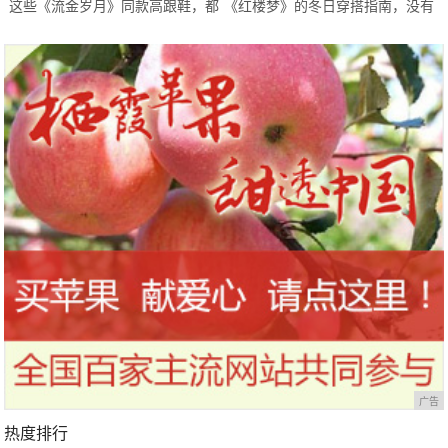
这些《流金岁月》同款高跟鞋，都
《红楼梦》的冬日穿搭指南，没有
太高级精致了
最美只有更美，拿走不客气
广告
热度排行