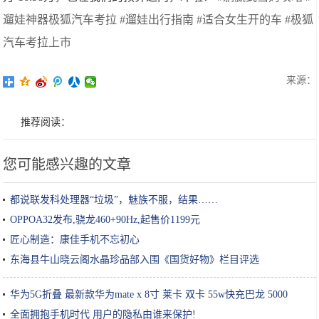
遛娃神器极狐汽车考拉
#遛娃出行指南
#适合女生开的车
#极狐
汽车考拉上市
来源：
推荐阅读：
您可能感兴趣的文章
都说联发科处理器“垃圾”，魅族不服，结果……
OPPOA32发布,骁龙460+90Hz,起售价1199元
匠心制造：康佳手机不忘初心
东海县牛山晓云阁水晶珍品部入围《国货好物》栏目评选
华为5G折叠 最新款华为mate x 8寸 莱卡 双卡 55w快充巴龙 5000
全面拥抱手机时代 用户的隐私由谁来保护!