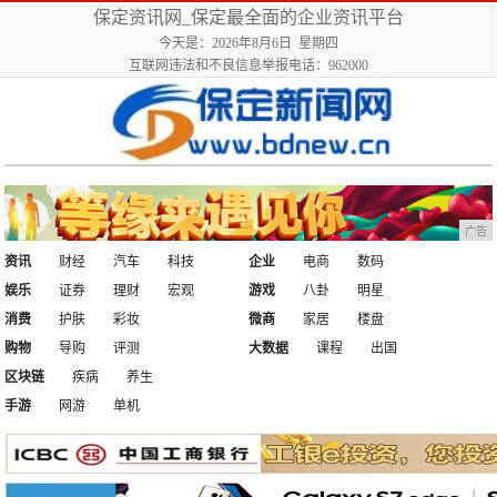
保定资讯网_保定最全面的企业资讯平台
今天是：2026年8月6日 星期四
互联网违法和不良信息举报电话：962000
广告
资讯
财经
汽车
科技
企业
电商
数码
娱乐
证券
理财
宏观
游戏
八卦
明星
消费
护肤
彩妆
微商
家居
楼盘
购物
导购
评测
大数据
课程
出国
区块链
疾病
养生
手游
网游
单机