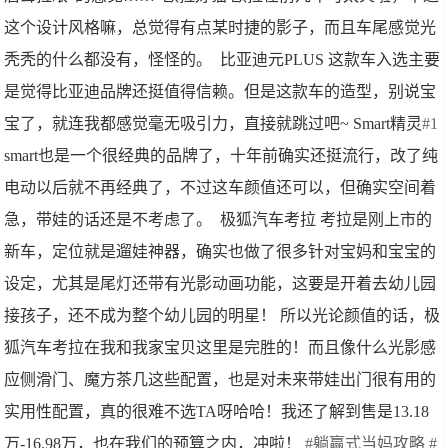
这个设计风格嘛，总觉得有点某时捷的影子，而且车尾感觉光
秃秃的什么都没有，怪怪的。 比亚迪元PLUS 这款车入选主要
是觉得比亚迪品牌还挺值得信赖。但是这款车的造型，别说宝
宝了，就连我都感觉毫无吸引力，直接就跳过吧~ Smart精灵
#1
smart也是一个很经典的品牌了，十年前确实还挺流行，改了纯
电动以后就不再经典了，不过这车颜值还可以，但确实空间着
急，带娃的话还是不考虑了。 极狐汽车考拉 考拉是刚上市的
新车，定位就是遛娃神器，确实也做了很多针对宝妈和宝宝的
设定，尤其是尾灯还带有光影动画功能，这要是开着去幼儿园
接孩子，还不成为整个幼儿园的明星！ 所以光论颜值的话，极
狐汽车考拉在我和我家宝贝这里是完胜的！而且像什么光影感
应侧滑门、魔方茶几这些配置，也是对未来带娃出门很有用的
实用性配置，真的很难不选TA呀哈哈！我还了解到售是13.18
万-16.98万，也在我们的预算之内，冲啦！
#躺赢式当妈攻略
#