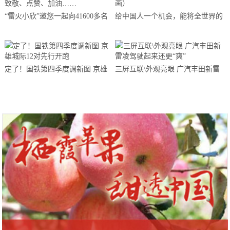
“雷火小欣”邀您一起向41600多名
给中国人一个机会，能将全世界的
勇赴湖北支援武汉的医务天使们致
人变成餐桌上的足控（菲李漫画）
敬、点赞、加油……
定了！国铁第四季度调新图 京雄
三屏互联\外观亮眼 广汽丰田新雷
城际12对先行开跑
凌驾驶起来还更“爽”