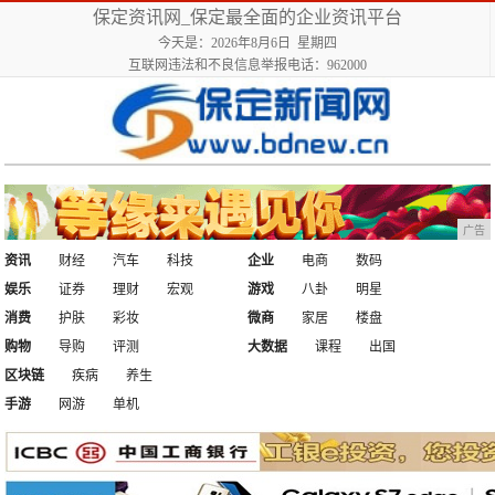
保定资讯网_保定最全面的企业资讯平台
今天是：2026年8月6日 星期四
互联网违法和不良信息举报电话：962000
广告
资讯
财经
汽车
科技
企业
电商
数码
娱乐
证券
理财
宏观
游戏
八卦
明星
消费
护肤
彩妆
微商
家居
楼盘
购物
导购
评测
大数据
课程
出国
区块链
疾病
养生
手游
网游
单机