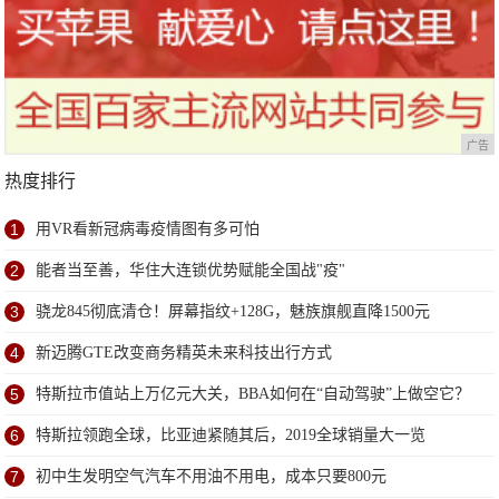
广告
热度排行
1
用VR看新冠病毒疫情图有多可怕
2
能者当至善，华住大连锁优势赋能全国战"疫"
3
骁龙845彻底清仓！屏幕指纹+128G，魅族旗舰直降1500元
4
新迈腾GTE改变商务精英未来科技出行方式
5
特斯拉市值站上万亿元大关，BBA如何在“自动驾驶”上做空它？
6
特斯拉领跑全球，比亚迪紧随其后，2019全球销量大一览
7
初中生发明空气汽车不用油不用电，成本只要800元