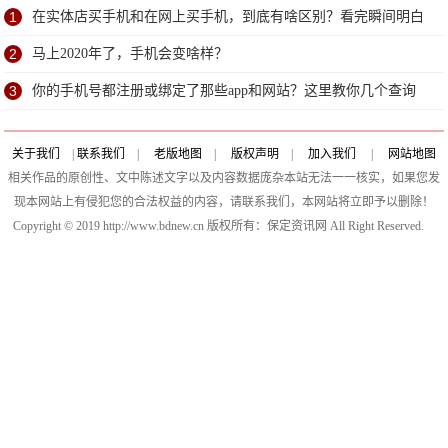
1
在实体店买手机和在网上买手机，到底有啥区别？看完瞬间明白
了
2
马上2020年了，手机会变啥样？
3
你的手机号都注册或绑定了那些app和网站？这里教你几个查询
方法
关于我们
|
联系我们
|
老版地图
|
版权声明
|
加入我们
|
网站地图
相关作品的原创性、文中陈述文字以及内容数据庞杂本站无法一一核实，如果您发
现本网站上有侵犯您的合法权益的内容，请联系我们，本网站将立即予以删除！
Copyright © 2019 http://www.bdnew.cn 版权所有：保定资讯网 All Right Reserved.