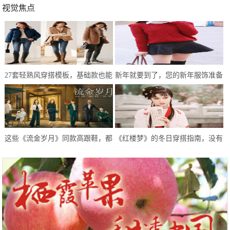
视觉焦点
27套轻熟风穿搭模板，基础款也能
新年就要到了，您的新年服饰准备
简约不单调，冬末初春就这样穿
好了吗？
这些《流金岁月》同款高跟鞋，都
《红楼梦》的冬日穿搭指南，没有
太高级精致了
最美只有更美，拿走不客气