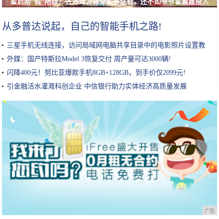
霍启刚“假”陪娃？去海滩游泳穿长裤球鞋，还不如爷爷霍震霆投入
从多普达说起，自己的智能手机之路!
三星手机无线连接，访问局域网电脑共享目录中的电影照片设置教
程!
外媒：国产特斯拉Model 3恢复交付 周产量可达3000辆!
闪降400元！努比亚爆款手机8GB+128GB，到手价仅2099元!
引金融活水灌溉科创企业 中信银行助力实体经济高质量发展
广告