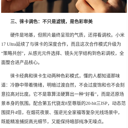
三、徕卡调色：不只是滤镜，是色彩审美
硬件是地基，但照片最终呈现的气质，还得看调校。小米
17 Ultra延续了与徕卡的深度合作，而且这次合作模式升级为
“策略共创”，从感光元件选择、镜头光学结构到色彩调校，全
面整合进产品核心。
徕卡经典和徕卡生动两种色彩模式，懂的人都知道那味
道：冷静中带着情绪，明暗过渡自然，不会过度饱和也不会刻
意拉高对比度。它不是靠算法硬算出一种“好看”，而是还原场
景本身的氛围。配合第五代骁龙8至尊版的20-bit三ISP，动态范
围提升4倍，在烟花夜景、强逆光全家福等复杂光线场景中，
既能精准捕捉高光细节，又能保持暗部纯净无噪点。