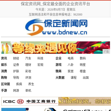
保定资讯网_保定最全面的企业资讯平台
今天是：2026年8月7日 星期五
互联网违法和不良信息举报电话：962000
广告
资讯
财经
汽车
科技
企业
电商
数码
娱乐
证券
理财
宏观
游戏
八卦
明星
消费
护肤
彩妆
微商
家居
楼盘
购物
导购
评测
大数据
课程
出国
区块链
疾病
养生
手游
网游
单机