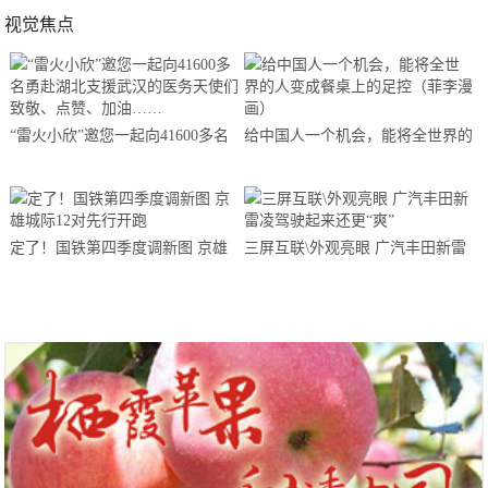
视觉焦点
“雷火小欣”邀您一起向41600多名
给中国人一个机会，能将全世界的
勇赴湖北支援武汉的医务天使们致
人变成餐桌上的足控（菲李漫画）
敬、点赞、加油……
定了！国铁第四季度调新图 京雄
三屏互联\外观亮眼 广汽丰田新雷
城际12对先行开跑
凌驾驶起来还更“爽”