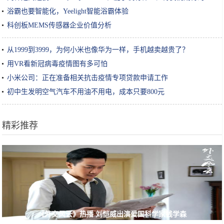
浴霸也要智能化，Yeelight智能浴霸体验
科创板MEMS传感器企业价值分析
从1999到3999，为何小米也像华为一样，手机越卖越贵了？
用VR看新冠病毒疫情图有多可怕
小米公司：正在准备相关抗击疫情专项贷款申请工作
初中生发明空气汽车不用油不用电，成本只要800元
精彩推荐
《外交风云》热播 刘恺威出演爱国科学家钱学森