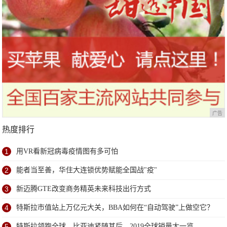
广告
热度排行
1
用VR看新冠病毒疫情图有多可怕
2
能者当至善，华住大连锁优势赋能全国战"疫"
3
新迈腾GTE改变商务精英未来科技出行方式
4
特斯拉市值站上万亿元大关，BBA如何在“自动驾驶”上做空它？
5
特斯拉领跑全球，比亚迪紧随其后，2019全球销量大一览