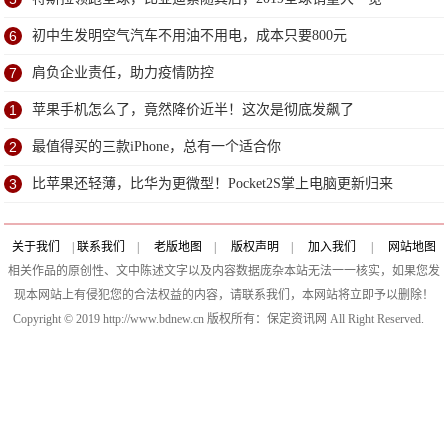
6
初中生发明空气汽车不用油不用电，成本只要800元
7
肩负企业责任，助力疫情防控
1
苹果手机怎么了，竟然降价近半！这次是彻底发飙了
2
最值得买的三款iPhone，总有一个适合你
3
比苹果还轻薄，比华为更微型！Pocket2S掌上电脑更新归来
关于我们
|
联系我们
|
老版地图
|
版权声明
|
加入我们
|
网站地图
相关作品的原创性、文中陈述文字以及内容数据庞杂本站无法一一核实，如果您发
现本网站上有侵犯您的合法权益的内容，请联系我们，本网站将立即予以删除！
Copyright © 2019 http://www.bdnew.cn 版权所有：保定资讯网 All Right Reserved.