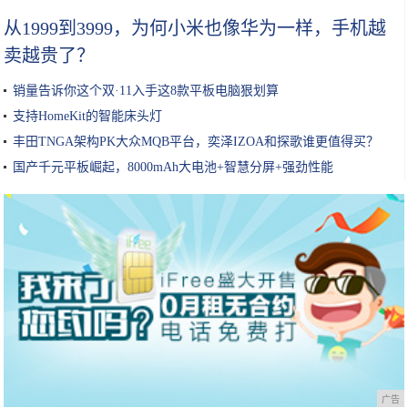
从1999到3999，为何小米也像华为一样，手机越
卖越贵了？
销量告诉你这个双·11入手这8款平板电脑狠划算
支持HomeKit的智能床头灯
丰田TNGA架构PK大众MQB平台，奕泽IZOA和探歌谁更值得买？
国产千元平板崛起，8000mAh大电池+智慧分屏+强劲性能
广告