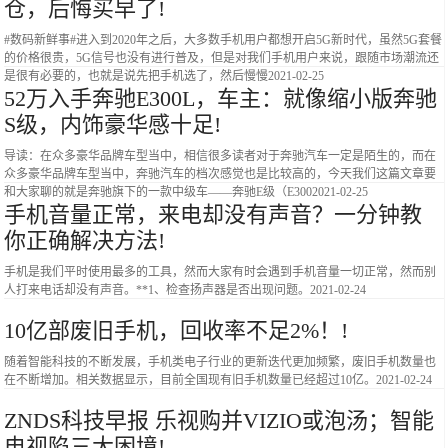
仓，后悔买早了!
#数码新鲜事#进入到2020年之后，大多数手机用户都想开启5G新时代，虽然5G套餐
的价格很贵，5G信号也没有进行普及，但是对我们手机用户来说，跟随市场潮流还
是很有必要的，也就是说先把手机选了，然后慢慢
2021-02-25
52万入手奔驰E300L，车主：就像缩小版奔驰
S级，内饰豪华感十足!
导读：在众多豪华品牌车型当中，相信很多读者对于奔驰汽车一定是陌生的，而在
众多豪华品牌车型当中，奔驰汽车的档次感觉也是比较高的，今天我们这篇文章要
和大家聊的就是奔驰旗下的一款中级车——奔驰E级（E300
2021-02-25
手机音量正常，来电却没有声音？一分钟教
你正确解决方法!
手机是我们平时使用最多的工具，然而大家有时会遇到手机音量一切正常，然而别
人打来电话却没有声音。**1、检查扬声器是否出现问题。
2021-02-24
10亿部废旧手机，回收率不足2%！!
随着智能科技的不断发展，手机类电子行业的更新迭代更加频繁，废旧手机数量也
在不断增加。相关数据显示，目前全国现有旧手机数量已经超过10亿。
2021-02-24
ZNDS科技早报 乐视购并VIZIO或泡汤；智能
电视陷三大困境!