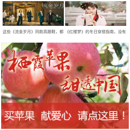
简约不单调，冬末初春就这样穿
好了吗？
这些《流金岁月》同款高跟鞋，都
《红楼梦》的冬日穿搭指南，没有
太高级精致了
最美只有更美，拿走不客气