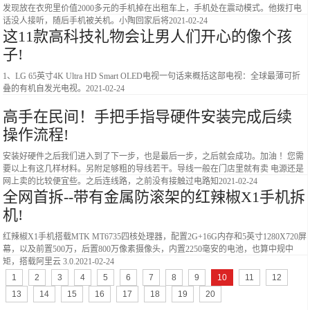
发现放在衣兜里价值2000多元的手机掉在出租车上，手机处在震动模式。他拨打电
话没人接听，随后手机被关机。小陶回家后将
2021-02-24
这11款高科技礼物会让男人们开心的像个孩
子!
1、LG 65英寸4K Ultra HD Smart OLED电视一句话来概括这部电视：全球最薄可折
叠的有机自发光电视。
2021-02-24
高手在民间！手把手指导硬件安装完成后续
操作流程!
安装好硬件之后我们进入到了下一步，也是最后一步，之后就会成功。加油 ！您需
要以上有这几样材料。另附足够粗的导线若干。导线一般在门店里就有卖 电源还是
网上卖的比较便宜些。之后连线路，之前没有接触过电路知
2021-02-24
全网首拆--带有金属防滚架的红辣椒X1手机拆
机!
红辣椒X1手机搭载MTK MT6735四核处理器，配置2G+16G内存和5英寸1280X720屏
幕，以及前置500万，后置800万像素摄像头，内置2250毫安的电池，也算中规中
矩，搭载阿里云 3.0.
2021-02-24
1
2
3
4
5
6
7
8
9
10
11
12
13
14
15
16
17
18
19
20