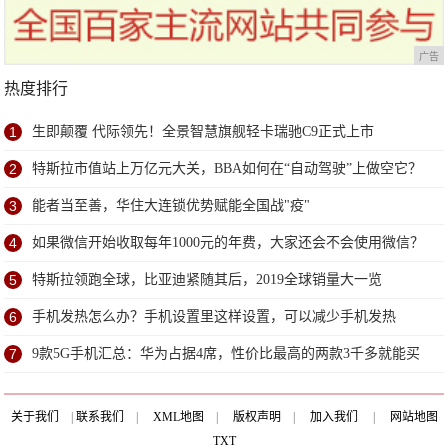
广告
热度排行
1
生即颠覆 代际领先！全景智慧旗舰轻卡瑞驰C9正式上市
2
特斯拉市值站上万亿元大关，BBA如何在“自动驾驶”上做空它？
3
能者当至善，华住大连锁优势赋能全国战"疫"
4
如果微信开始收取每年1000元的年费，大家还会不会使用微信？
5
特斯拉领跑全球，比亚迪紧随其后，2019全球销量大一览
6
手机发热怎么办？手机设置里这样设置，可以减少手机发热
7
9款5G手机汇总：华为占据4席，性价比最高的两款3千多就能买
到
关于我们
|
联系我们
|
XML地图
|
版权声明
|
加入我们
|
网站地图
TXT