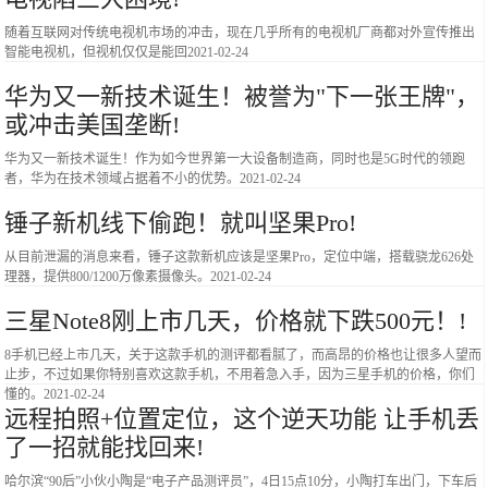
随着互联网对传统电视机市场的冲击，现在几乎所有的电视机厂商都对外宣传推出
智能电视机，但视机仅仅是能回
2021-02-24
华为又一新技术诞生！被誉为"下一张王牌"，
或冲击美国垄断!
华为又一新技术诞生！作为如今世界第一大设备制造商，同时也是5G时代的领跑
者，华为在技术领域占据着不小的优势。
2021-02-24
锤子新机线下偷跑！就叫坚果Pro!
从目前泄漏的消息来看，锤子这款新机应该是坚果Pro，定位中端，搭载骁龙626处
理器，提供800/1200万像素摄像头。
2021-02-24
三星Note8刚上市几天，价格就下跌500元！!
8手机已经上市几天，关于这款手机的测评都看腻了，而高昂的价格也让很多人望而
止步，不过如果你特别喜欢这款手机，不用着急入手，因为三星手机的价格，你们
懂的。
2021-02-24
远程拍照+位置定位，这个逆天功能 让手机丢
了一招就能找回来!
哈尔滨“90后”小伙小陶是“电子产品测评员”，4日15点10分，小陶打车出门，下车后