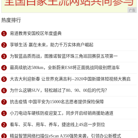
广告
热度排行
1
易道教育安国校区年度盛典
2
享够生活·赢在未来，助力千万实体商户崛起
3
为智蓝品质而战，图雅诺智蓝环珠三角巡回赛获五项第一
4
最高续航达580km，全新蔚来ES8将正面挑战同级别燃油车
5
大吉大利迎新春 让世界充满吉利--2020中国新媒体短视频大赛启
动
6
为什么这辆SUV，轻松越过了80、90、00后的代沟？
7
抗击疫情 中国平安为15000名志愿者提供保险保障
1
小刀电动车硬核防疫迎复工，同步开启经销商援助通道
2
看车、买车、用车、养车，捷途线上4S店一步到位
3
精益智慧网络扫描仪eScan A350强势来袭，引领办公新模式