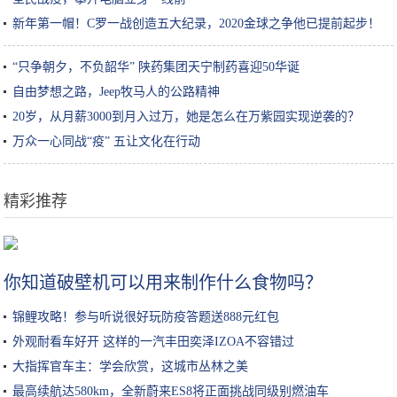
新年第一帽！C罗一战创造五大纪录，2020金球之争他已提前起步！
“只争朝夕，不负韶华” 陕药集团天宁制药喜迎50华诞
自由梦想之路，Jeep牧马人的公路精神
20岁，从月薪3000到月入过万，她是怎么在万紫园实现逆袭的？
万众一心同战“疫” 五让文化在行动
精彩推荐
分析：DeFi离开以太坊后可以存活吗？
你知道破壁机可以用来制作什么食物吗？
锦鲤攻略！参与听说很好玩防疫答题送888元红包
外观耐看车好开 这样的一汽丰田奕泽IZOA不容错过
大指挥官车主：学会欣赏，这城市丛林之美
最高续航达580km，全新蔚来ES8将正面挑战同级别燃油车