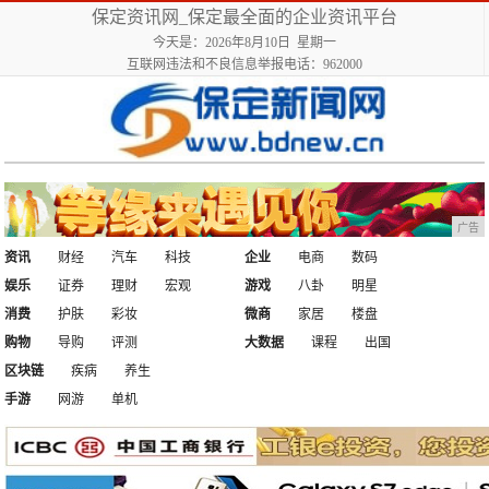
保定资讯网_保定最全面的企业资讯平台
今天是：2026年8月10日 星期一
互联网违法和不良信息举报电话：962000
广告
资讯
财经
汽车
科技
企业
电商
数码
娱乐
证券
理财
宏观
游戏
八卦
明星
消费
护肤
彩妆
微商
家居
楼盘
购物
导购
评测
大数据
课程
出国
区块链
疾病
养生
手游
网游
单机