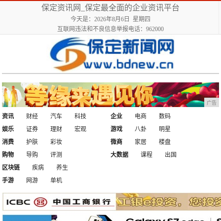
保定资讯网_保定最全面的企业资讯平台
今天是：2026年8月6日 星期四
互联网违法和不良信息举报电话：962000
广告
资讯
财经
汽车
科技
企业
电商
数码
娱乐
证券
理财
宏观
游戏
八卦
明星
消费
护肤
彩妆
微商
家居
楼盘
购物
导购
评测
大数据
课程
出国
区块链
疾病
养生
手游
网游
单机