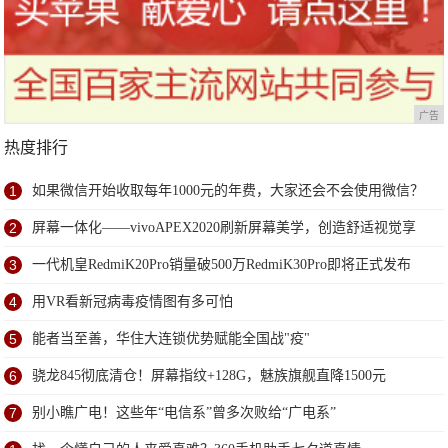
广告
热度排行
1
如果微信开始收取每年1000元的年费，大家还会不会使用微信？
2
屏幕一体化——vivoAPEX2020刷新屏幕美学，创造舒适视觉享
受
3
一代机皇RedmiK20Pro销量破500万RedmiK30Pro即将正式发布
4
用VR看新冠病毒疫情图有多可怕
5
能者当至善，华住大连锁优势赋能全国战"疫"
6
骁龙845彻底清仓！屏幕指纹+128G，魅族旗舰直降1500元
7
别小瞧广电！这些年“电信系”曾多次败给“广电系”