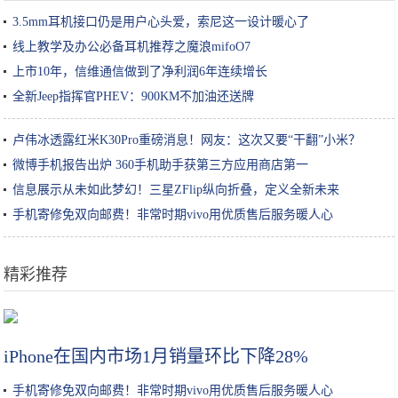
3.5mm耳机接口仍是用户心头爱，索尼这一设计暖心了
线上教学及办公必备耳机推荐之魔浪mifoO7
上市10年，信维通信做到了净利润6年连续增长
全新Jeep指挥官PHEV：900KM不加油还送牌
卢伟冰透露红米K30Pro重磅消息！网友：这次又要“干翻”小米？
微博手机报告出炉 360手机助手获第三方应用商店第一
信息展示从未如此梦幻！三星ZFlip纵向折叠，定义全新未来
手机寄修免双向邮费！非常时期vivo用优质售后服务暖人心
精彩推荐
大型灯光秀亮相福建宁德世界地质公园文化旅游节
iPhone在国内市场1月销量环比下降28%
手机寄修免双向邮费！非常时期vivo用优质售后服务暖人心