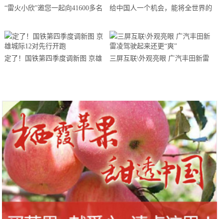
“雷火小欣”邀您一起向41600多名
给中国人一个机会，能将全世界的
勇赴湖北支援武汉的医务天使们致
人变成餐桌上的足控（菲李漫画）
敬、点赞、加油……
定了！国铁第四季度调新图 京雄
三屏互联\外观亮眼 广汽丰田新雷
城际12对先行开跑
凌驾驶起来还更“爽”