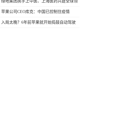
“自动驾驶”上做空它？
绿地集团携手上中医、上海医药共建全球领
先生物医药及医用物资产业园
苹果公司CEO库克：中国已控制住疫情
iPhone生产陆续恢复
入局太晚？6年前苹果就开始捣鼓自动驾驶
了