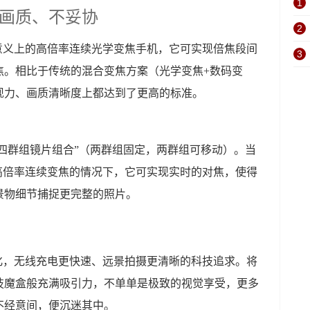
1
画质、不妥协
2
一款真正意义上的高倍率连续光学变焦手机，它可实现倍焦段间
3
焦。相比于传统的混合变焦方案（光学变焦+数码变
现力、画质清晰度上都达到了更高的标准。
0采用了“四群组镜片组合”（两群组固定，两群组可移动）。当
景时，在高倍率连续变焦的情况下，它可实现实时的对焦，使得
景物细节捕捉更完整的照片。
机屏一体化，无线充电更快速、远景拍摄更清晰的科技追求。将
技魔盒般充满吸引力，不单单是极致的视觉享受，更多
不经意间，便沉迷其中。