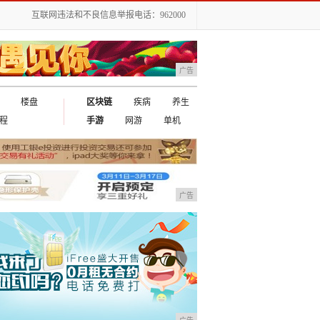
互联网违法和不良信息举报电话：962000
广告
楼盘
区块链
疾病
养生
程
手游
网游
单机
广告