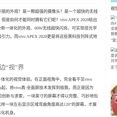
视
华丽的外观？是一颗超强的摄像头？是一个超快的无线
如何才能同时拥有它们呢？vivo APEX 2020给出
时，其全新一体化的外观、60W无线超快闪充、可实现倍光学
。而vivo APEX 2020更是将这些黑科技列阵式地
“
41
援
敬
边“视”界
定
新图
新外观一体化的视觉体验。在正面视角中，完全看不见vivo
行
无凸起，将vivo真·全面屏技术发挥到极致。而正是因为
设计的创新与求索，一块英寸的屏幕才得以完整、巧妙地包
，正是这样一块左右显示区域弯曲角度高达120°的屏幕，才展
一体化机身。