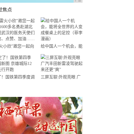
广告
觉焦点
雷火小欣”邀您一起向
给中国人一个机会，能
600多名勇赴湖北支
将全世界的人变成餐桌
武汉的医务天使们致
上的足控（菲李漫画）
、点赞、加油……
了！国铁第四季度调
三屏互联\外观亮眼 广
 京雄城际12对先
汽丰田新雷凌驾驶起来
开跑
还更“爽”