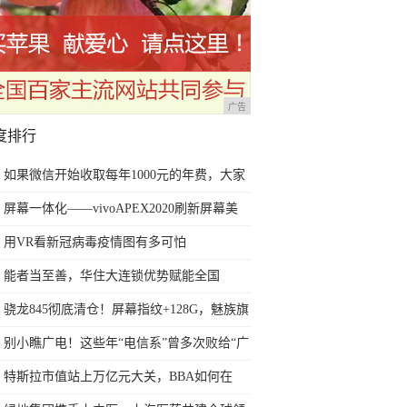
广告
度排行
如果微信开始收取每年1000元的年费，大家
还会不会使用微信？
屏幕一体化——vivoAPEX2020刷新屏幕美
学，创造舒适视觉享受
用VR看新冠病毒疫情图有多可怕
能者当至善，华住大连锁优势赋能全国
战"疫"
骁龙845彻底清仓！屏幕指纹+128G，魅族旗
舰直降1500元
别小瞧广电！这些年“电信系”曾多次败给“广
电系”
特斯拉市值站上万亿元大关，BBA如何在