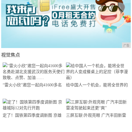
广告
视觉焦点
“雷火小欣”邀您一起向41600多名
给中国人一个机会，能将全世界的
勇赴湖北支援武汉的医务天使们致
人变成餐桌上的足控（菲李漫画）
敬、点赞、加油……
定了！国铁第四季度调新图 京雄
三屏互联\外观亮眼 广汽丰田新雷
城际12对先行开跑
凌驾驶起来还更“爽”