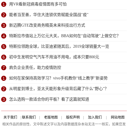
1
用VR看新冠病毒疫情图有多可怕
2
能者当至善，华住大连锁优势赋能全国战"疫"
3
新迈腾GTE改变商务精英未来科技出行方式
4
特斯拉市值站上万亿元大关，BBA如何在“自动驾驶”上做空它？
5
特斯拉领跑全球，比亚迪紧随其后，2019全球销量大一览
6
初中生发明空气汽车不用油不用电，成本只要800元
7
肩负企业责任，助力疫情防控
1
如何在家保持高效学习？vivo手机教你“线上教学”新姿势
2
从明星到博士，亚太天能形象升级背后藏了什么“野心”？
3
怎么选购一款适合你的平板？看了这篇就知道
关于我们
|
联系我们
|
老版地图
|
版权声明
|
加入我们
|
网站地图
相关作品的原创性、文中陈述文字以及内容数据庞杂本站无法一一核实，如果您发