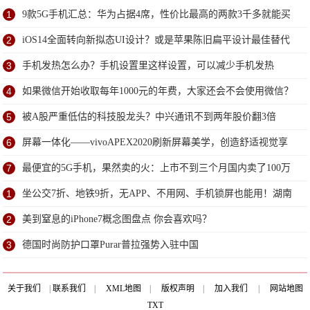
1
9款5G手机汇总：华为占据4席，性价比最高的两款3千多就能买
到
2
iOS14全面转向新拟态UI设计？或是苹果陈旧扁平设计最佳替代
方案
3
手机发热怎么办？手机设置里这样设置，可以减少手机发热
4
如果微信开始收取每年1000元的年费，大家还会不会使用微信？
5
被A股严重低估的科技股龙头？中兴通讯不到两年股价翻3倍
6
屏幕一体化——vivoAPEX2020刷新屏幕美学，创造舒适视觉享
受
7
最便宜的5G手机，果然卖的火：上市不到三个月国内卖了100万
台
1
坐公交7折、地铁9折，无APP、不用网、手机锁屏也能用！湖南
潇湘电子卡来了
2
美到窒息的iPhone7概念图盘点 你会喜欢吗？
3
德国时尚防护口罩Purar普拉强势入驻中国
关于我们
|
联系我们
|
XML地图
|
版权声明
|
加入我们
|
网站地图
TXT