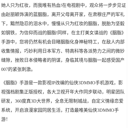
她人只为红妆，而我唯有热血!在电视剧中，观众将一步步见证
由赵丽颖饰演的蓝胭脂，离开父母离开家，在肃穆庄严的军礼
下，黯然隐忍的泪水中，慢慢从只为红妆的胭脂，脱胎为坚毅
如钢铁，为信仰而战的胭脂!同样，在主打美女谍战的《胭脂》
手游中，您将仍然有机会目睹胭脂化身神秘特工，在敌人内部
收集情报，巧妙利用日本军方、特高科等各派势力之间的微妙
缝隙，挫败日本侵略者的阴谋，身临其境与胭脂一起感受国产
007的紧张刺激。
《胭脂》手游是一款影视IP改编的仙侠3DMMO手机游戏，影
视强档剧集正版授权，各大卫视开年大作同步联动，明星团队
研发，360度真3D大世界，全息无限制城战，自定义情缘恋爱
系统，开启浪漫家园同居生活，打造最唯美仙侠3DMMO手
游！