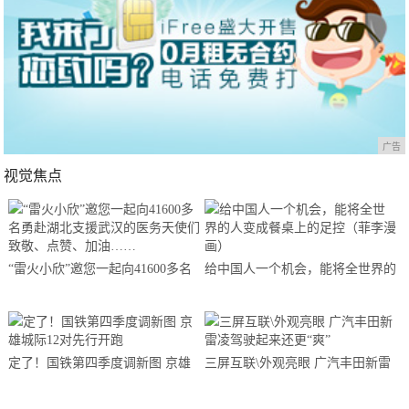
广告
视觉焦点
“雷火小欣”邀您一起向41600多名
给中国人一个机会，能将全世界的
勇赴湖北支援武汉的医务天使们致
人变成餐桌上的足控（菲李漫画）
敬、点赞、加油……
定了！国铁第四季度调新图 京雄
三屏互联\外观亮眼 广汽丰田新雷
城际12对先行开跑
凌驾驶起来还更“爽”