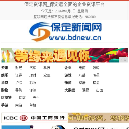
保定资讯网_保定最全面的企业资讯平台
今天是：2026年8月6日 星期四
互联网违法和不良信息举报电话：962000
广告
资讯
财经
汽车
科技
企业
电商
数码
娱乐
证券
理财
宏观
游戏
八卦
明星
消费
护肤
彩妆
微商
家居
楼盘
购物
导购
评测
大数据
课程
出国
区块链
疾病
养生
手游
网游
单机