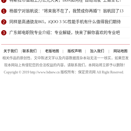
7
特斯拉市值站上万亿元大关，BBA如何在“自动驾驶”上做空它？
1
杨振宁对翁帆说：“将来我不在了，我赞成你再婚”！翁帆回了13
字
2
同样是高通骁龙865，iQOO 3 5G性能手机有什么值得我们期待
的？
3
广东邮电职院专业介绍：专业解疑，快来了解你喜欢的专业吧
关于我们
|
联系我们
|
老版地图
|
版权声明
|
加入我们
|
网站地图
相关作品的原创性、文中陈述文字以及内容数据庞杂本站无法一一核实，如果您发
现本网站上有侵犯您的合法权益的内容，请联系我们，本网站将立即予以删除！
Copyright © 2019 http://www.bdnew.cn 版权所有：保定资讯网 All Right Reserved.