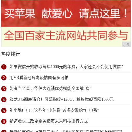
广告
热度排行
1
如果微信开始收取每年1000元的年费，大家还会不会使用微信？
2
用VR看新冠病毒疫情图有多可怕
3
能者当至善，华住大连锁优势赋能全国战"疫"
4
骁龙845彻底清仓！屏幕指纹+128G，魅族旗舰直降1500元
5
别小瞧广电！这些年“电信系”曾多次败给“广电系”
6
新迈腾GTE改变商务精英未来科技出行方式