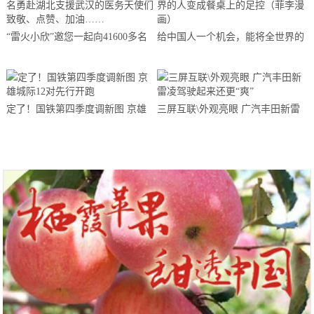
“雷火小欣”邀您一起向41600多名
给中国人一个机会，能将全世界的
勇赴湖北支援武汉的医务天使们致
人变成餐桌上的足控（菲李漫画）
敬、点赞、加油……
定了！国铁第四季度调新图 京雄
三屏互联\外观亮眼 广汽丰田新雷
城际12对先行开跑
凌驾驶起来还更“爽”