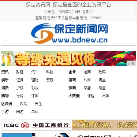
保定资讯网_保定最全面的企业资讯平台
今天是：2026年8月6日 星期四
互联网违法和不良信息举报电话：962000
广告
资讯
财经
汽车
科技
企业
电商
数码
娱乐
证券
理财
宏观
游戏
八卦
明星
消费
护肤
彩妆
微商
家居
楼盘
购物
导购
评测
大数据
课程
出国
区块链
疾病
养生
手游
网游
单机