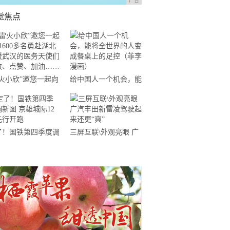
广告
觉焦点
雷火小欣”邀您一起向
给中国人一个机会，能
600多名勇赴湖北支
将全世界的人变成餐桌
武汉的医务天使们致
上的足控（菲李漫画）
、点赞、加油……
了！国铁第四季度调
三屏互联\外观亮眼 广
 京雄城际12对先
汽丰田新雷凌驾驶起来
开跑
还更“爽”