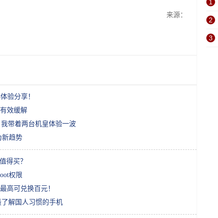
1
来源：
2
3
8体验分享！
有效缓解
值？我带着两台机皇体验一波
为新趋势
更值得买？
ot权限
最高可兑换百元！
是最了解国人习惯的手机