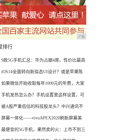
广告
度排行
9款5G手机汇总：华为占据4席，性价比最高
的两款3千多就能买到
iOS14全面转向新拟态UI设计？或是苹果陈
旧扁平设计最佳替代方案
如果微信开始收取每年1000元的年费，大家
还会不会使用微信？
手机发热怎么办？手机设置里这样设置，可
以减少手机发热
被A股严重低估的科技股龙头？中兴通讯不
到两年股价翻3倍
屏幕一体化——vivoAPEX2020刷新屏幕美
学，创造舒适视觉享受
最便宜的5G手机，果然卖的火：上市不到三