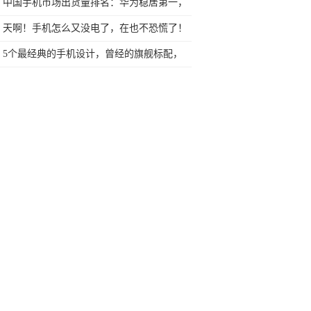
个月国内卖了100万台
中国手机市场出货量排名：华为稳居第一，
三星又惨了
天啊！手机怎么又没电了，在也不恐慌了！
5个最经典的手机设计，曾经的旗舰标配，
你还在用吗？