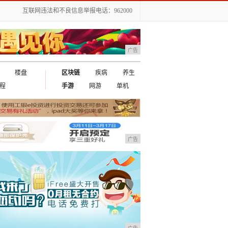
互联网违法和不良信息举报电话：962000
广告
楼盘
区块链
疾病
养生
程
手游
网游
单机
广告