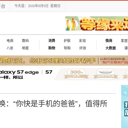
平台
今天是：2026年8月9日 星期日
电商
数码
消费
护肤
彩妆
微商
家居
八卦
明星
购物
导购
评测
大数据
课
出国
唤：“你快是手机的爸爸”，值得所