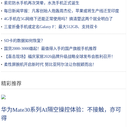
索尼防水手机再次哭晕，水洗手机正式诞生
每日新闻早报：凡客创始人炮轰周杰伦，苹果或将生产线迁至印度
...
4G手机在5G网络下还能正常使用吗？搞清楚这两个就全明白了
三星折叠手机或定名Galaxy F：最大512GB、支持双卡
SD卡的数据如何恢复？
国货2000-3000雄起！最值得入手的国产旗舰手机推荐
【直击现场】福庆家居2020品牌升级战略全球发布会胜利召开！
柔性屏腕机开启新时代 努比亚阿尔法让你脱颖而出！
精彩推荐
距离魔都30分钟的地方，又一家网红新酒店诞生
华为Mate30系列AI隔空操控体验：不接触，亦可
得