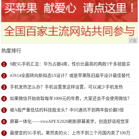
广告
热度排行
1
9款5G手机汇总：华为占据4席，性价比最高的两款3千多就能买
到
2
iOS14全面转向新拟态UI设计？或是苹果陈旧扁平设计最佳替代
方案
3
手机发热怎么办？手机设置里这样设置，可以减少手机发热
4
如果微信开始收取每年1000元的年费，大家还会不会使用微信？
5
被A股严重低估的科技股龙头？中兴通讯不到两年股价翻3倍
6
屏幕一体化——vivoAPEX2020刷新屏幕美学，创造舒适视觉享
受
7
最便宜的5G手机，果然卖的火：上市不到三个月国内卖了100万