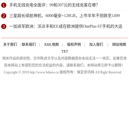
台
1
手机无线充电全面评：99和397元的无线充差在哪？
2
三星超长续航神机，6000毫安+128GB，上市半年不到跌至1499
3
一加进军欧洲：沃达丰和EE成在欧洲提供OnePlus 6T手机的大运
营商
关于我们
|
联系我们
|
XML地图
|
版权声明
|
加入我们
|
网站地图
TXT
相关作品的原创性、文中陈述文字以及内容数据庞杂本站无法一一核实，如果您发
现本网站上有侵犯您的合法权益的内容，请联系我们，本网站将立即予以删除！
Copyright © 2019 http://www.bdnew.cn 版权所有：保定资讯网 All Right Reserved.