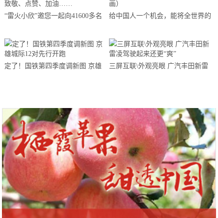
“雷火小欣”邀您一起向41600多名
给中国人一个机会，能将全世界的
勇赴湖北支援武汉的医务天使们致
人变成餐桌上的足控（菲李漫画）
敬、点赞、加油……
定了！国铁第四季度调新图 京雄
三屏互联\外观亮眼 广汽丰田新雷
城际12对先行开跑
凌驾驶起来还更“爽”