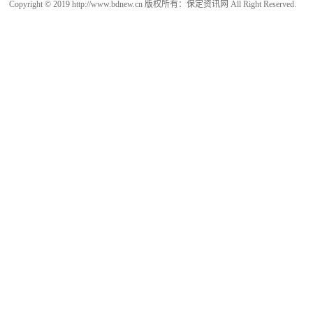
Copyright © 2019 http://www.bdnew.cn 版权所有：保定资讯网 All Right Reserved.