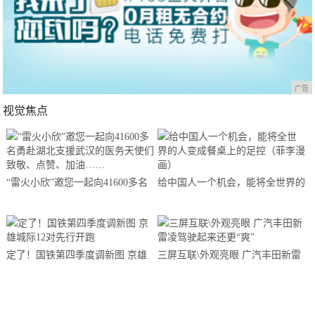
广告
视觉焦点
“雷火小欣”邀您一起向41600多名
给中国人一个机会，能将全世界的
勇赴湖北支援武汉的医务天使们致
人变成餐桌上的足控（菲李漫画）
敬、点赞、加油……
定了！国铁第四季度调新图 京雄
三屏互联\外观亮眼 广汽丰田新雷
城际12对先行开跑
凌驾驶起来还更“爽”