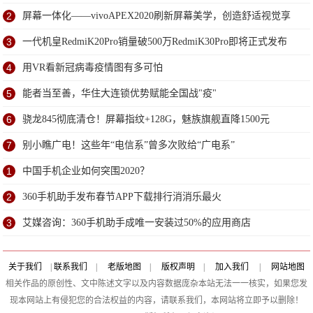
2
屏幕一体化——vivoAPEX2020刷新屏幕美学，创造舒适视觉享
受
3
一代机皇RedmiK20Pro销量破500万RedmiK30Pro即将正式发布
4
用VR看新冠病毒疫情图有多可怕
5
能者当至善，华住大连锁优势赋能全国战"疫"
6
骁龙845彻底清仓！屏幕指纹+128G，魅族旗舰直降1500元
7
别小瞧广电！这些年“电信系”曾多次败给“广电系”
1
中国手机企业如何突围2020？
2
360手机助手发布春节APP下载排行消消乐最火
3
艾媒咨询：360手机助手成唯一安装过50%的应用商店
关于我们
|
联系我们
|
老版地图
|
版权声明
|
加入我们
|
网站地图
相关作品的原创性、文中陈述文字以及内容数据庞杂本站无法一一核实，如果您发
现本网站上有侵犯您的合法权益的内容，请联系我们，本网站将立即予以删除！