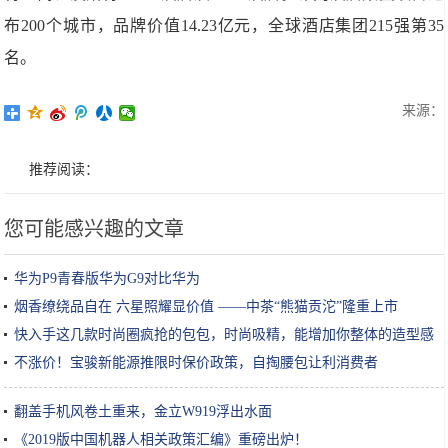
布200个城市，品牌价值14.23亿元，全球酒店集团215强第35
名。
来源：
推荐阅读：
您可能感兴趣的文章
华为P9青春版华为G9对比华为
烟香缭绕品自在 六星照耀显价值 ——中茶“熊猫贡沱”隆重上市
快入手这几款时尚圈疯抢的包包，时尚吸精，能增加你整体的造型感
不涨价！宝骏新能源推限时保价政策，自掏腰包让利消费者
翻盖手机风卷土重来，金立W919浮出水面
《2019版中国机器人相关政策汇编》重磅出炉！