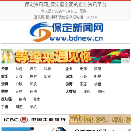
保定资讯网_保定最全面的企业资讯平台
今天是：2026年8月10日 星期一
互联网违法和不良信息举报电话：962000
广告
资讯
财经
汽车
科技
企业
电商
数码
娱乐
证券
理财
宏观
游戏
八卦
明星
消费
护肤
彩妆
微商
家居
楼盘
购物
导购
评测
大数据
课程
出国
区块链
疾病
养生
手游
网游
单机