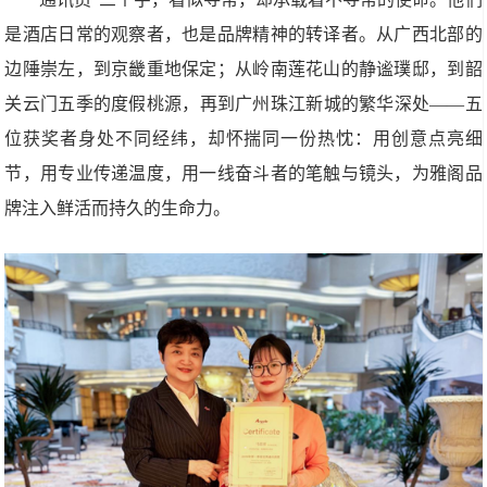
是酒店日常的观察者，也是品牌精神的转译者。从广西北部的
边陲崇左，到京畿重地保定；从岭南莲花山的静谧璞邸，到韶
关云门五季的度假桃源，再到广州珠江新城的繁华深处——五
位获奖者身处不同经纬，却怀揣同一份热忱：用创意点亮细
节，用专业传递温度，用一线奋斗者的笔触与镜头，为雅阁品
牌注入鲜活而持久的生命力。