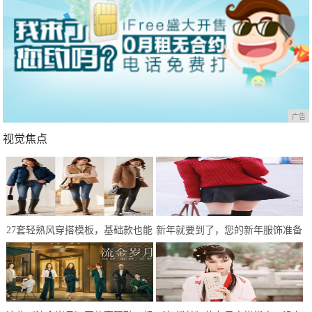
广告
视觉焦点
27套轻熟风穿搭模板，基础款也能
新年就要到了，您的新年服饰准备
简约不单调，冬末初春就这样穿
好了吗？