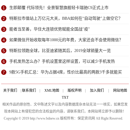
1
生即颠覆 代际领先！全景智慧旗舰轻卡瑞驰C9正式上市
2
特斯拉市值站上万亿元大关，BBA如何在“自动驾驶”上做空它？
3
能者当至善，华住大连锁优势赋能全国战"疫"
4
如果微信开始收取每年1000元的年费，大家还会不会使用微信？
5
特斯拉领跑全球，比亚迪紧随其后，2019全球销量大一览
6
手机发热怎么办？手机设置里这样设置，可以减少手机发热
7
9款5G手机汇总：华为占据4席，性价比最高的两款3千多就能买
到
关于我们
|
联系我们
|
XML地图
|
版权声明
|
加入我们
|
网站地图
TXT
相关作品的原创性、文中陈述文字以及内容数据庞杂本站无法一一核实，如果您发
现本网站上有侵犯您的合法权益的内容，请联系我们，本网站将立即予以删除！
Copyright © 2019 http://www.bdnew.cn 版权所有：保定资讯网 All Right Reserved.