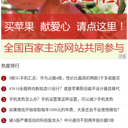
广告
热度排行
1
9款5G手机汇总：华为占据4席，性价比最高的两款3千多就能买
到
2
iOS14全面转向新拟态UI设计？或是苹果陈旧扁平设计最佳替代
方案
3
手机发热怎么办？手机设置里这样设置，可以减少手机发热
4
如果微信开始收取每年1000元的年费，大家还会不会使用微信？
5
被A股严重低估的科技股龙头？中兴通讯不到两年股价翻3倍