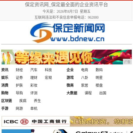
保定资讯网_保定最全面的企业资讯平台
今天是：2026年8月7日 星期五
互联网违法和不良信息举报电话：962000
广告
资讯
财经
汽车
科技
企业
电商
数码
娱乐
证券
理财
宏观
游戏
八卦
明星
消费
护肤
彩妆
微商
家居
楼盘
购物
导购
评测
大数据
课程
出国
区块链
疾病
养生
手游
网游
单机