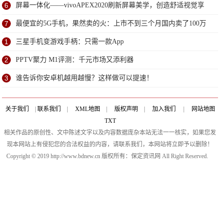
6
屏幕一体化——vivoAPEX2020刷新屏幕美学，创造舒适视觉享
受
7
最便宜的5G手机，果然卖的火：上市不到三个月国内卖了100万
台
1
三星手机变游戏手柄：只需一款App
2
PPTV聚力 M1评测：千元市场又添利器
3
谁告诉你安卓机越用越慢？这样做可以提速！
关于我们
|
联系我们
|
XML地图
|
版权声明
|
加入我们
|
网站地图
TXT
相关作品的原创性、文中陈述文字以及内容数据庞杂本站无法一一核实，如果您发
现本网站上有侵犯您的合法权益的内容，请联系我们，本网站将立即予以删除！
Copyright © 2019 http://www.bdnew.cn 版权所有：保定资讯网 All Right Reserved.