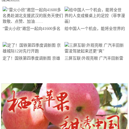
“雷火小欣”邀您一起向41600多名
给中国人一个机会，能将全世界的
勇赴湖北支援武汉的医务天使们致
人变成餐桌上的足控（菲李漫画）
敬、点赞、加油……
定了！国铁第四季度调新图 京雄
三屏互联\外观亮眼 广汽丰田新雷
城际12对先行开跑
凌驾驶起来还更“爽”