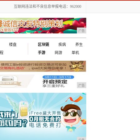
互联网违法和不良信息举报电话：962000
广告
楼盘
区块链
疾病
养生
程
手游
网游
单机
广告