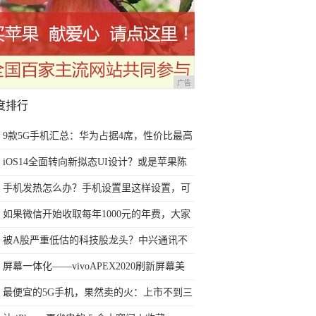
广告
度排行
9款5G手机汇总：华为占据4席，性价比最高
的两款3千多就能买到
iOS14全面转向新拟态UI设计？或是苹果陈
旧扁平设计最佳替代方案
手机发热怎么办？手机设置里这样设置，可
以减少手机发热
如果微信开始收取每年1000元的年费，大家
还会不会使用微信？
被A股严重低估的科技股龙头？中兴通讯不
到两年股价翻3倍
屏幕一体化——vivoAPEX2020刷新屏幕美
学，创造舒适视觉享受
最便宜的5G手机，果然卖的火：上市不到三