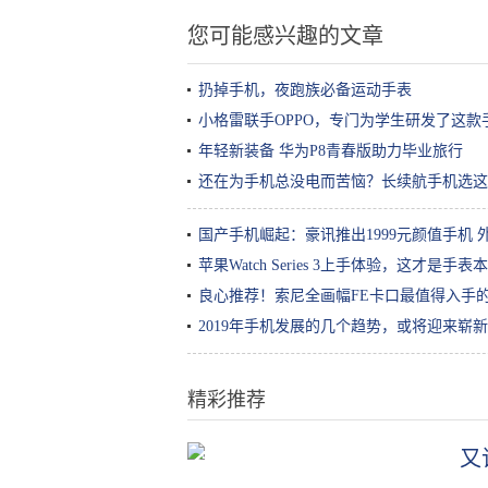
您可能感兴趣的文章
扔掉手机，夜跑族必备运动手表
小格雷联手OPPO，专门为学生研发了这款
年轻新装备 华为P8青春版助力毕业旅行
还在为手机总没电而苦恼？长续航手机选这
国产手机崛起：豪讯推出1999元颜值手机
苹果Watch Series 3上手体验，这才是手
良心推荐！索尼全画幅FE卡口最值得入手的
2019年手机发展的几个趋势，或将迎来崭
精彩推荐
又
“武汉热干面”英文名定了！隔着屏