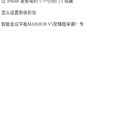
个月国内卖了100万台
让 iPhone 更省电的 5 个小窍门丨收藏
怎么设置拒收彩信
智能会议平板MAXHUB V5至臻版来袭！专
为大Boss量身打造