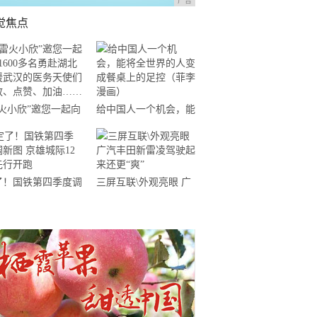
广告
觉焦点
雷火小欣”邀您一起向
给中国人一个机会，能
600多名勇赴湖北支
将全世界的人变成餐桌
武汉的医务天使们致
上的足控（菲李漫画）
、点赞、加油……
了！国铁第四季度调
三屏互联\外观亮眼 广
 京雄城际12对先
汽丰田新雷凌驾驶起来
开跑
还更“爽”