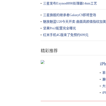
三星发布Exynos8890处理器14nm工艺
三星旗舰的继承者GalaxyC9即将登场
魅族魅蓝U20今天开卖:曲面高颜值指纹加
坚果Pro3配置完全曝光
红米手机4G版来了免预约699元
精彩推荐
i
天津这家星巴克居然有100年的历
史？里面全是文物，还能喝酒
革
兼
大
i