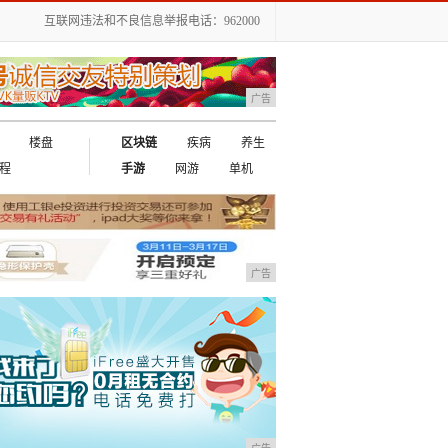
互联网违法和不良信息举报电话：962000
广告
楼盘
区块链
疾病
养生
程
手游
网游
单机
广告