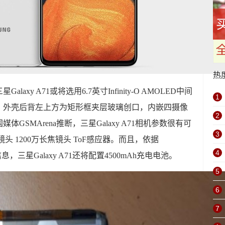
热
xy A71或将选用6.7英寸Infinity-O AMOLED中间
1
头，外壳后背左上方为矩形框夹层玻璃创口，内嵌四摄像
2
GSMArena推断，三星Galaxy A71相机参数很有可
3
镜头 1200万长焦镜头 ToF感应器。而且，依据
4
息，三星Galaxy A71还将配置4500mAh充电电池。
5
6
7