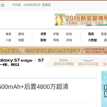
平台
今天是：2026年8月6日 星期四
电商
数码
消费
护肤
彩妆
微商
家居
八卦
明星
购物
导购
评测
大数据
课
出国
500mAh+后置4800万超清