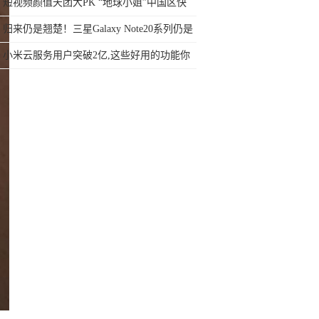
短视频颜值天团大PK “地球小姐”中国区快
手直通赛开启
归来仍是翘楚！三星Galaxy Note20系列仍是
高端旗舰首选
小米云服务用户突破2亿,这些好用的功能你
知道吗?