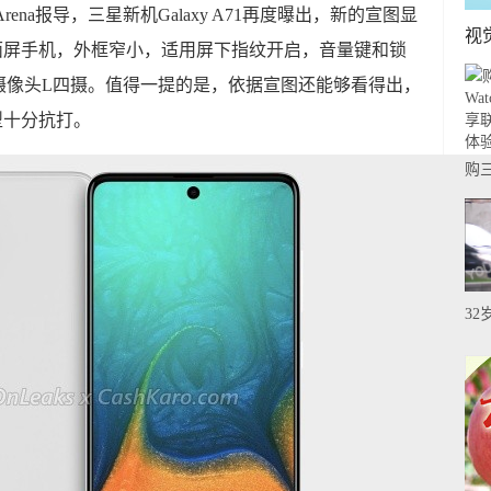
rena报导，三星新机Galaxy A71再度曝出，新的宣图显
视
开洞全面屏手机，外框窄小，适用屏下指纹开启，音量键和锁
摄像头L四摄。值得一提的是，依据宣图还能够看得出，
外型十分抗打。
购三星
L
eS
3
身
只
忧