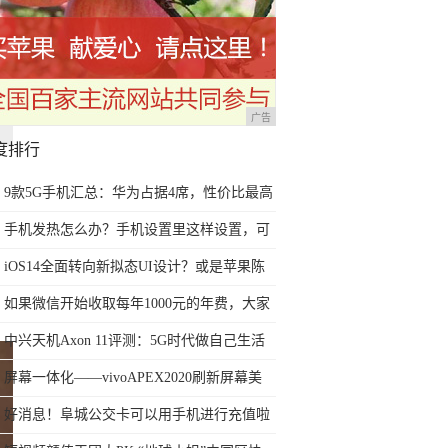
广告
度排行
9款5G手机汇总：华为占据4席，性价比最高
的两款3千多就能买到
手机发热怎么办？手机设置里这样设置，可
以减少手机发热
iOS14全面转向新拟态UI设计？或是苹果陈
旧扁平设计最佳替代方案
如果微信开始收取每年1000元的年费，大家
还会不会使用微信？
中兴天机Axon 11评测：5G时代做自己生活
的“导演”
屏幕一体化——vivoAPEX2020刷新屏幕美
学，创造舒适视觉享受
好消息！阜城公交卡可以用手机进行充值啦