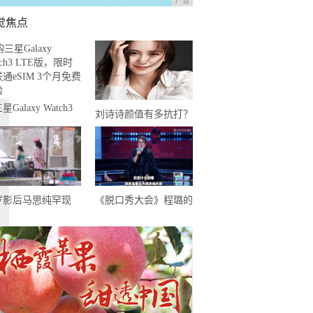
广告
觉焦点
Galaxy Watch3
刘诗诗颜值有多抗打？
TE版，限时享联通
微博动态再次刷新认
IM 3个月免费体验
知，网友：婚后生活和
谐
2岁影后马思纯罕现
《脱口秀大会》程璐的
，大病后恢复良好，
段子很搞笑，但罗永浩
是体型仍肥胖惹人担
拒绝爆灯，理由很赞