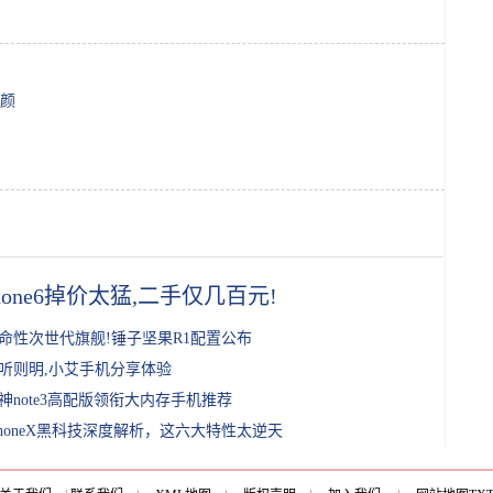
美颜
Phone6掉价太猛,二手仅几百元!
命性次世代旗舰!锤子坚果R1配置公布
听则明,小艾手机分享体验
神note3高配版领衔大内存手机推荐
PhoneX黑科技深度解析，这六大特性太逆天