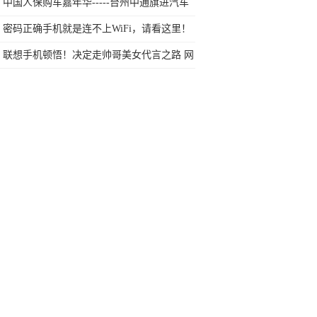
个月国内卖了100万台
中国人保购车嘉年华-----台州中通旗进汽车
密码正确手机就是连不上WiFi，请看这里！
联想手机顿悟！决定走帅哥美女代言之路 网
友：又一个OV