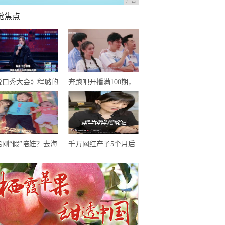
广告
觉焦点
脱口秀大会》程璐的
奔跑吧开播满100期，
子很搞笑，但罗永浩
郑恺从未缺席，为何却
绝爆灯，理由很赞
成郭麒麟口中大傻小子
启刚“假”陪娃？去海
千万网红产子5个月后
游泳穿长裤球鞋，还
罕现身，素颜直播显憔
如爷爷霍震霆投入
悴，脱发严重险秃顶