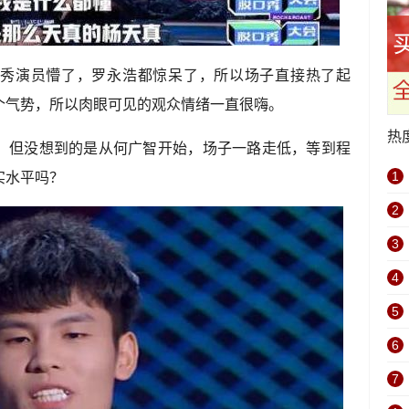
秀演员懵了，罗永浩都惊呆了，所以场子直接热了起
个气势，所以肉眼可见的观众情绪一直很嗨。
热
，但没想到的是从何广智开始，场子一路走低，等到程
实水平吗？
1
2
3
4
5
6
7