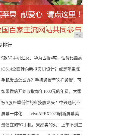
广告
度排行
9款5G手机汇总：华为占据4席，性价比最高
的两款3千多就能买到
iOS14全面转向新拟态UI设计？或是苹果陈
旧扁平设计最佳替代方案
手机发热怎么办？手机设置里这样设置，可
以减少手机发热
如果微信开始收取每年1000元的年费，大家
还会不会使用微信？
被A股严重低估的科技股龙头？中兴通讯不
到两年股价翻3倍
屏幕一体化——vivoAPEX2020刷新屏幕美
学，创造舒适视觉享受
最便宜的5G手机，果然卖的火：上市不到三