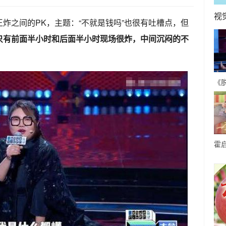
视
炸之间的PK，主题：“不就是钱吗”也很有吐槽点，但
只有前面半小时和后面半小时现场很炸，中间沉闷的不
《
段
拒
霍
滩
不