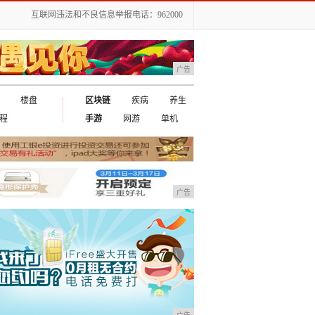
互联网违法和不良信息举报电话：962000
广告
楼盘
区块链
疾病
养生
程
手游
网游
单机
广告