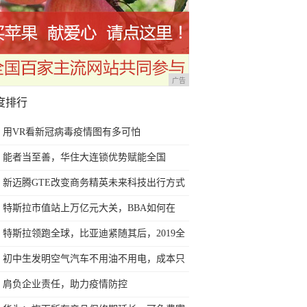
广告
度排行
用VR看新冠病毒疫情图有多可怕
能者当至善，华住大连锁优势赋能全国
战"疫"
新迈腾GTE改变商务精英未来科技出行方式
特斯拉市值站上万亿元大关，BBA如何在
“自动驾驶”上做空它？
特斯拉领跑全球，比亚迪紧随其后，2019全
球销量大一览
初中生发明空气汽车不用油不用电，成本只
要800元
肩负企业责任，助力疫情防控