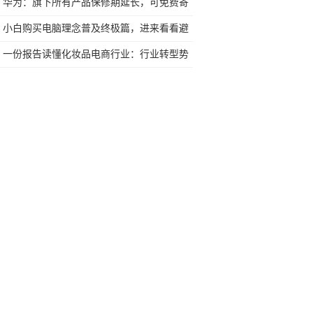
华为：旗下所有产品保修期延长，可免费寄
回与寄修
小白购买电脑理念普及终极篇，进来看看避
免吃亏
一份报告读懂化妆品电商行业：行业转型势
在必行，新的机遇在哪？