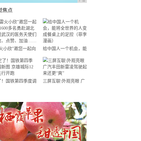
广告
觉焦点
雷火小欣”邀您一起向
给中国人一个机会，能
600多名勇赴湖北支
将全世界的人变成餐桌
武汉的医务天使们致
上的足控（菲李漫画）
、点赞、加油……
了！国铁第四季度调
三屏互联\外观亮眼 广
 京雄城际12对先
汽丰田新雷凌驾驶起来
开跑
还更“爽”