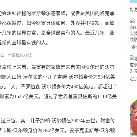
视
能会想到神秘的罗斯柴尔德家族，或者是美国的洛克菲
经都辉煌过，如今财富具体如何，外界并不得知。而如
十几年的世界首富，是全球最富有的人。最近几年，亚
是新的全球最有钱的人。
“
41
援
富豪榜上来看，最富有的家族是来自美国沃尔玛的沃尔
敬
始人山姆·沃尔顿的小儿子吉姆·沃尔顿身价为534亿美
定
美元，大儿子罗伯森·沃尔顿身价为460亿美元，都超过了
新图
行
财富为1525亿美元，超过了世界首富贝佐斯的1119亿美
这三位，其二儿子约翰·沃尔顿在2005年去世，财富传
卡斯·沃尔顿身价为184亿美元，妻子克里斯蒂·沃尔顿