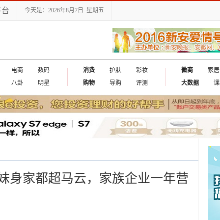
平台
今天是：2026年8月7日 星期五
电商
数码
消费
护肤
彩妆
微商
家居
八卦
明星
购物
导购
评测
大数据
课
出国
妹身家都超马云，家族企业一年营