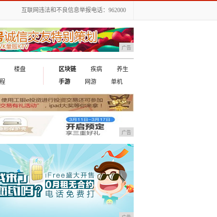
互联网违法和不良信息举报电话：962000
广告
楼盘
区块链
疾病
养生
程
手游
网游
单机
广告