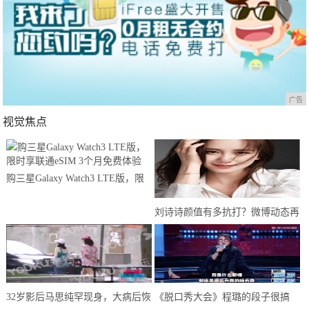
广告
视觉焦点
购三星Galaxy Watch3 LTE版，限
时享联通eSIM 3个月免费体验
刘诗诗颜值有多抗打？微博动态再
次刷新认知，网友：婚后生活和谐
32岁影后马思纯罕现身，大病后恢
《脱口秀大会》程璐的段子很搞