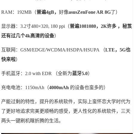
RAM：192MB（
普遍4gB，
好像
asusZenFone AR 8G
了）
显示器：3.2寸480×320, 180 ppi（
普遍1081080，2K许多 ，秘笈
还有过几个4k高清的设备
）
互联网：GSM/EDGE/WCDMA/HSDPA/HSUPA （
LTE，5G也
快来啦
）
手机蓝牙：2.0 with EDR （全新为
蓝牙5.0
）
充电电池：1150mAh（
4000mAh
的设备也蛮多的）
产能过剩的特性，提升的系统软件，实际上蛮怀恋大学时代为
了更好地追求完美更顺畅的感受，更人性化的系统软件，三天
两头一键刷机瞎折腾的生活。