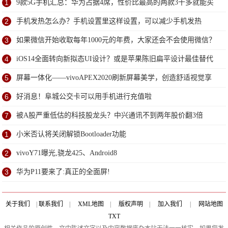
1
9款5G手机汇总：华为占据4席，性价比最高的两款3千多就能买
到
2
手机发热怎么办？手机设置里这样设置，可以减少手机发热
3
如果微信开始收取每年1000元的年费，大家还会不会使用微信？
4
iOS14全面转向新拟态UI设计？或是苹果陈旧扁平设计最佳替代
方案
5
屏幕一体化——vivoAPEX2020刷新屏幕美学，创造舒适视觉享
受
6
好消息！阜城公交卡可以用手机进行充值啦
7
被A股严重低估的科技股龙头？中兴通讯不到两年股价翻3倍
1
小米否认将关闭解锁Bootloader功能
2
vivoY71曝光,骁龙425、Android8
3
华为P11要来了:真正的全面屏!
关于我们
|
联系我们
|
XML地图
|
版权声明
|
加入我们
|
网站地图
TXT