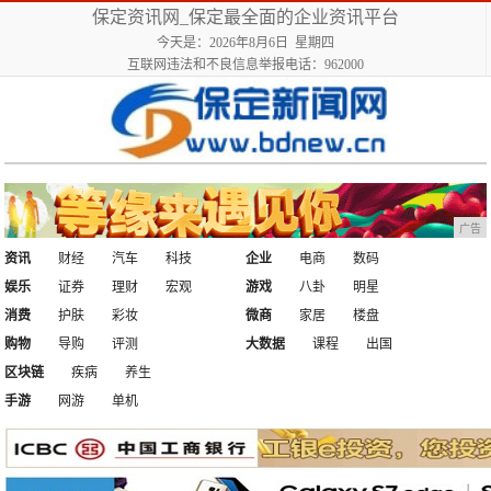
保定资讯网_保定最全面的企业资讯平台
今天是：2026年8月6日 星期四
互联网违法和不良信息举报电话：962000
广告
资讯
财经
汽车
科技
企业
电商
数码
娱乐
证券
理财
宏观
游戏
八卦
明星
消费
护肤
彩妆
微商
家居
楼盘
购物
导购
评测
大数据
课程
出国
区块链
疾病
养生
手游
网游
单机