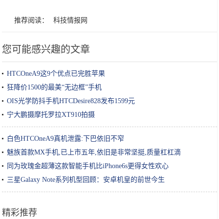
推荐阅读：
科技情报网
您可能感兴趣的文章
HTCOneA9这9个优点已完胜苹果
狂降价1500的最美“无边框”手机
OIS光学防抖手机HTCDesire828发布1599元
宁大鹏摄摩托罗拉XT910拍摄
白色HTCOneA9真机泄露:下巴依旧不窄
魅族首款MX手机,已上市五年,依旧是非常坚挺,质量杠杠滴
同为玫瑰金超薄这款智能手机比iPhone6s更得女性欢心
三星Galaxy Note系列机型回顾：安卓机皇的前世今生
精彩推荐