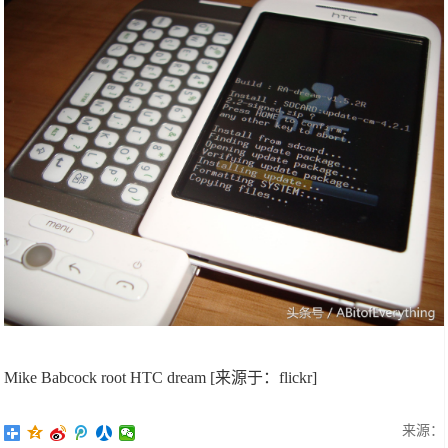
Mike Babcock root HTC dream [来源于：flickr]
来源：