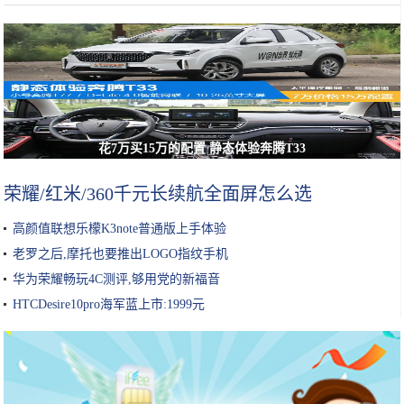
花7万买15万的配置 静态体验奔腾T33
荣耀/红米/360千元长续航全面屏怎么选
高颜值联想乐檬K3note普通版上手体验
老罗之后,摩托也要推出LOGO指纹手机
华为荣耀畅玩4C测评,够用党的新福音
HTCDesire10pro海军蓝上市:1999元