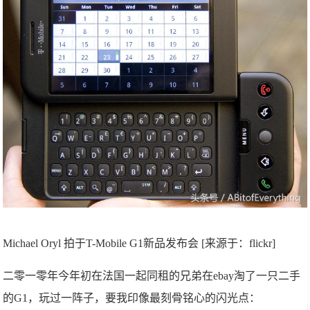
Michael Oryl 拍于T-Mobile G1新品发布会 [来源于：flickr]
二零一零年今年初在法国一起同租的兄弟在ebay淘了一只二手
的G1，玩过一阵子，要我印像最刻骨铭心的闪光点：