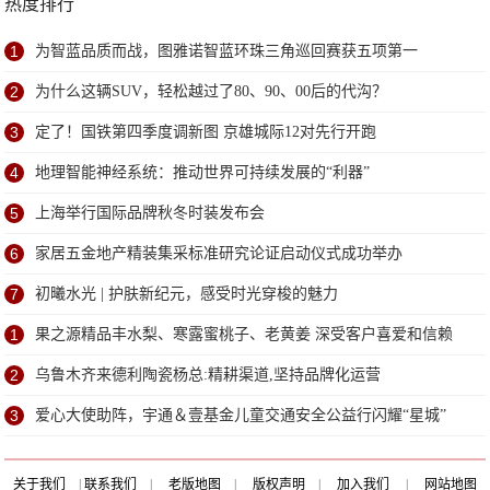
热度排行
1
为智蓝品质而战，图雅诺智蓝环珠三角巡回赛获五项第一
2
为什么这辆SUV，轻松越过了80、90、00后的代沟？
3
定了！国铁第四季度调新图 京雄城际12对先行开跑
4
地理智能神经系统：推动世界可持续发展的“利器”
5
上海举行国际品牌秋冬时装发布会
6
家居五金地产精装集采标准研究论证启动仪式成功举办
7
初曦水光 | 护肤新纪元，感受时光穿梭的魅力
1
果之源精品丰水梨、寒露蜜桃子、老黄姜 深受客户喜爱和信赖
2
乌鲁木齐来德利陶瓷杨总:精耕渠道,坚持品牌化运营
3
爱心大使助阵，宇通＆壹基金儿童交通安全公益行闪耀“星城”
关于我们
|
联系我们
|
老版地图
|
版权声明
|
加入我们
|
网站地图