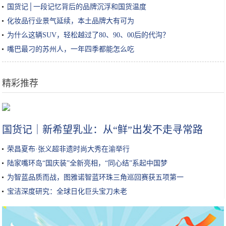
国货记│一段记忆背后的品牌沉浮和国货温度
化妆品行业景气延续，本土品牌大有可为
为什么这辆SUV，轻松越过了80、90、00后的代沟？
嘴巴最刁的苏州人，一年四季都能怎么吃
精彩推荐
Steam万圣节特惠或在10月29开启 数千款惊悚游戏打折
国货记｜新希望乳业：从“鲜”出发不走寻常路
荣昌夏布·张义超非遗时尚大秀在渝举行
陆家嘴环岛“国庆装”全新亮相，“同心结”系起中国梦
为智蓝品质而战，图雅诺智蓝环珠三角巡回赛获五项第一
宝洁深度研究：全球日化巨头宝刀未老