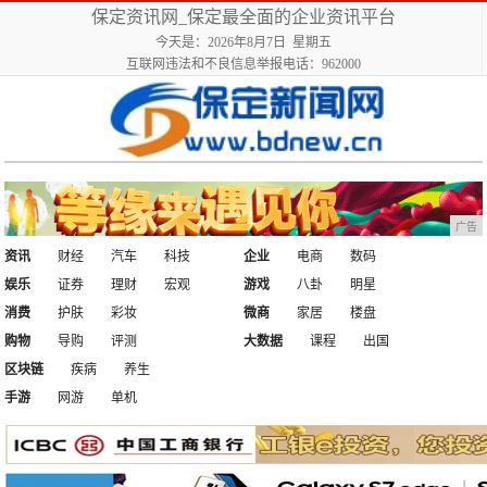
保定资讯网_保定最全面的企业资讯平台
今天是：2026年8月7日 星期五
互联网违法和不良信息举报电话：962000
广告
资讯
财经
汽车
科技
企业
电商
数码
娱乐
证券
理财
宏观
游戏
八卦
明星
消费
护肤
彩妆
微商
家居
楼盘
购物
导购
评测
大数据
课程
出国
区块链
疾病
养生
手游
网游
单机