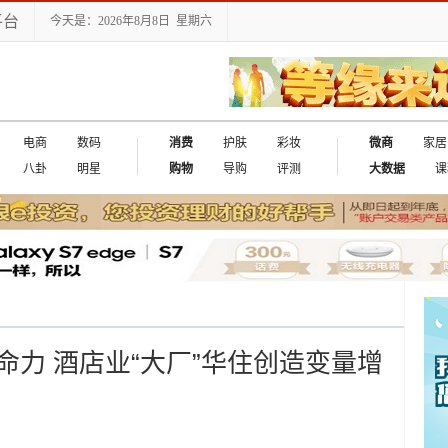
平台
今天是：2026年8月8日 星期六
电商
数码
消费
护肤
彩妆
微商
家居
八卦
明星
购物
导购
评测
大数据
课
出国
力 酒店业“大厂”华住创造变量增