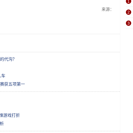
1
来源：
2
3
后的代沟？
人车
赛获五项第一
惊悚游戏打折
析