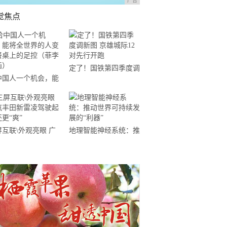
广告
觉焦点
定了！国铁第四季度调
中国人一个机会，能
新图 京雄城际12对先
全世界的人变成餐桌
行开跑
的足控（菲李漫画）
屏互联\外观亮眼 广
地理智能神经系统：推
丰田新雷凌驾驶起来
动世界可持续发展的
“爽”
“利器”