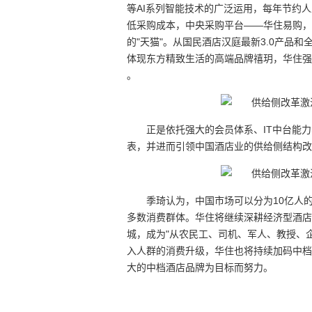
等AI系列智能技术的广泛运用，每年节约人
低采购成本，中央采购平台——华住易购，2
的"天猫"。从国民酒店汉庭最新3.0产品
体现东方精致生活的高端品牌禧玥，华住强
。
正是依托强大的会员体系、IT中台能
表，并进而引领中国酒店业的供给侧结构改
季琦认为，中国市场可以分为10亿人
多数消费群体。华住将继续深耕经济型酒店
城，成为"从农民工、司机、军人、教授、企
入人群的消费升级，华住也将持续加码中档
大的中档酒店品牌为目标而努力。