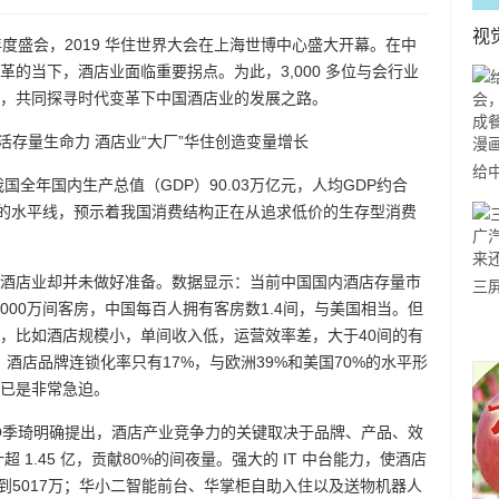
视
的年度盛会，2019 华住世界大会在上海世博中心盛大开幕。在中
的当下，酒店业面临重要拐点。为此，3,000 多位与会行业
，共同探寻时代变革下中国酒店业的发展之路。
给
国全年国内生产总值（GDP）90.03万亿元，人均GDP约合
将
0美元的水平线，预示着我国消费结构正在从追求低价的生存型消费
上
酒店业却并未做好准备。数据显示：当前中国国内酒店存量市
三
000万间客房，中国每百人拥有客房数1.4间，与美国相当。但
汽
，比如酒店规模小，单间收入低，运营效率差，大于40间的有
还更
；酒店品牌连锁化率只有17%，与欧洲39%和美国70%的水平形
已是非常急迫。
O季琦明确提出，酒店产业竞争力的关键取决于品牌、产品、效
 1.45 亿，贡献80%的间夜量。强大的 IT 中台能力，使酒店
到5017万；华小二智能前台、华掌柜自助入住以及送物机器人