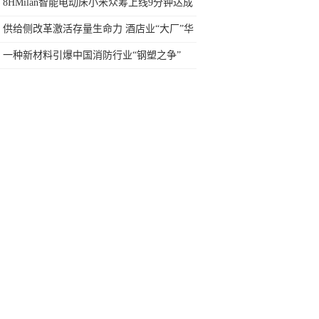
定
8HMilan智能电动床小米众筹上线9分钟达成
率100%
供给侧改革激活存量生命力 酒店业“大厂”华
住创造变量增长
一种新材料引爆中国消防行业“钢塑之争”