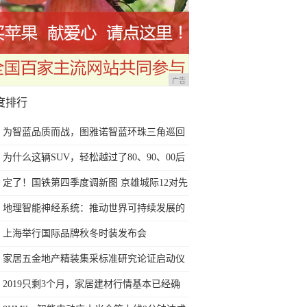
广告
度排行
为智蓝品质而战，图雅诺智蓝环珠三角巡回
赛获五项第一
为什么这辆SUV，轻松越过了80、90、00后
的代沟？
定了！国铁第四季度调新图 京雄城际12对先
行开跑
地理智能神经系统：推动世界可持续发展的
“利器”
上海举行国际品牌秋冬时装发布会
家居五金地产精装集采标准研究论证启动仪
式成功举办
2019只剩3个月，家居建材行情基本已经确