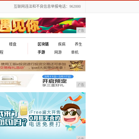
互联网违法和不良信息举报电话：962000
广告
楼盘
区块链
疾病
养生
程
手游
网游
单机
广告