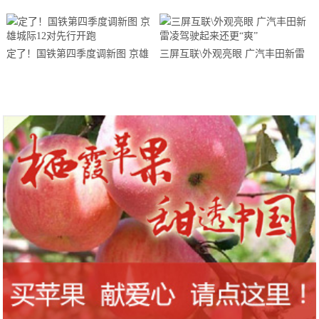
勇赴湖北支援武汉的医务天使们致
人变成餐桌上的足控（菲李漫画）
敬、点赞、加油……
定了！国铁第四季度调新图 京雄
三屏互联\外观亮眼 广汽丰田新雷
城际12对先行开跑
凌驾驶起来还更“爽”