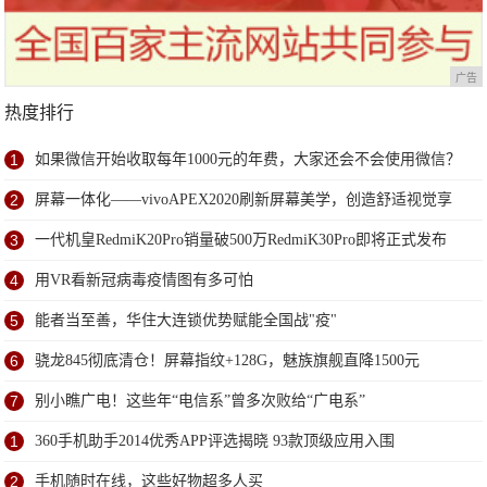
广告
热度排行
1
如果微信开始收取每年1000元的年费，大家还会不会使用微信？
2
屏幕一体化——vivoAPEX2020刷新屏幕美学，创造舒适视觉享
受
3
一代机皇RedmiK20Pro销量破500万RedmiK30Pro即将正式发布
4
用VR看新冠病毒疫情图有多可怕
5
能者当至善，华住大连锁优势赋能全国战"疫"
6
骁龙845彻底清仓！屏幕指纹+128G，魅族旗舰直降1500元
7
别小瞧广电！这些年“电信系”曾多次败给“广电系”
1
360手机助手2014优秀APP评选揭晓 93款顶级应用入围
2
手机随时在线，这些好物超多人买