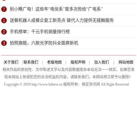
7
别小瞧广电！这些年“电信系”曾多次败给“广电系”
1
送餐机器人成餐企复工新亮点 替代人力提供无接触服务
2
手机榜单：千元手机销量排行榜
3
拍照旗舰，六款光学防抖全面屏新机
关于我们
|
联系我们
|
老版地图
|
版权声明
|
加入我们
|
网站地图
相关作品的原创性、文中陈述文字以及内容数据庞杂本站无法一一核实，如果您发
现本网站上有侵犯您的合法权益的内容，请联系我们，本网站将立即予以删除！
Copyright © 2019 http://www.bdnew.cn 版权所有：保定资讯网 All Right Reserved.