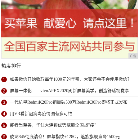
广告
热度排行
1
如果微信开始收取每年1000元的年费，大家还会不会使用微信？
2
屏幕一体化——vivoAPEX2020刷新屏幕美学，创造舒适视觉享
受
3
一代机皇RedmiK20Pro销量破500万RedmiK30Pro即将正式发布
4
用VR看新冠病毒疫情图有多可怕
5
能者当至善，华住大连锁优势赋能全国战"疫"
6
骁龙845彻底清仓！屏幕指纹+128G，魅族旗舰直降1500元