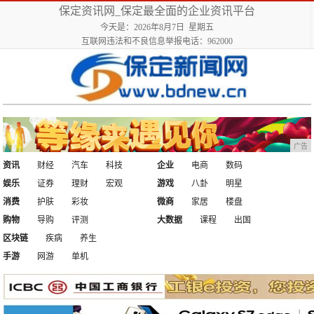
保定资讯网_保定最全面的企业资讯平台
今天是：2026年8月7日 星期五
互联网违法和不良信息举报电话：962000
广告
资讯
财经
汽车
科技
企业
电商
数码
娱乐
证券
理财
宏观
游戏
八卦
明星
消费
护肤
彩妆
微商
家居
楼盘
购物
导购
评测
大数据
课程
出国
区块链
疾病
养生
手游
网游
单机