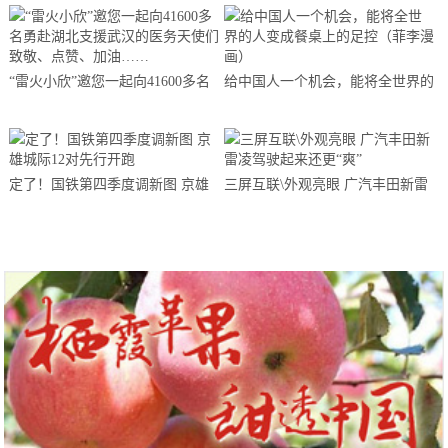
“雷火小欣”邀您一起向41600多名
给中国人一个机会，能将全世界的
勇赴湖北支援武汉的医务天使们致
人变成餐桌上的足控（菲李漫画）
敬、点赞、加油……
定了！国铁第四季度调新图 京雄
三屏互联\外观亮眼 广汽丰田新雷
城际12对先行开跑
凌驾驶起来还更“爽”