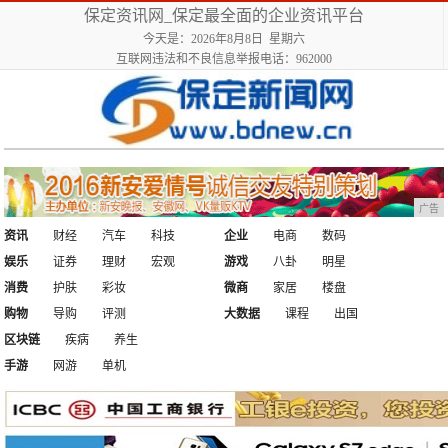
保定资讯网_保定最全面的企业资讯平台
今天是：2026年8月8日 星期六
互联网违法和不良信息举报电话：962000
广告
资讯
财经
汽车
科技
企业
电商
数码
娱乐
证券
理财
宏观
游戏
八卦
明星
消费
护肤
彩妆
微商
家居
楼盘
购物
导购
评测
大数据
课程
出国
区块链
疾病
养生
手游
网游
单机