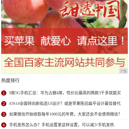
广告
热度排行
1
9款5G手机汇总：华为占据4席，性价比最高的两款3千多就能买
到
2
iOS14全面转向新拟态UI设计？或是苹果陈旧扁平设计最佳替代
方案
3
如果微信开始收取每年1000元的年费，大家还会不会使用微信？
4
手机发热怎么办？手机设置里这样设置，可以减少手机发热