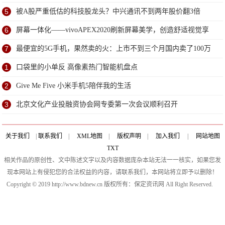
5
被A股严重低估的科技股龙头？中兴通讯不到两年股价翻3倍
6
屏幕一体化——vivoAPEX2020刷新屏幕美学，创造舒适视觉享
受
7
最便宜的5G手机，果然卖的火：上市不到三个月国内卖了100万
台
1
口袋里的小单反 高像素热门智能机盘点
2
Give Me Five 小米手机5陪伴我的生活
3
北京文化产业投融资协会网专委第一次会议顺利召开
关于我们
|
联系我们
|
XML地图
|
版权声明
|
加入我们
|
网站地图
TXT
相关作品的原创性、文中陈述文字以及内容数据庞杂本站无法一一核实，如果您发
现本网站上有侵犯您的合法权益的内容，请联系我们，本网站将立即予以删除！
Copyright © 2019 http://www.bdnew.cn 版权所有：保定资讯网 All Right Reserved.