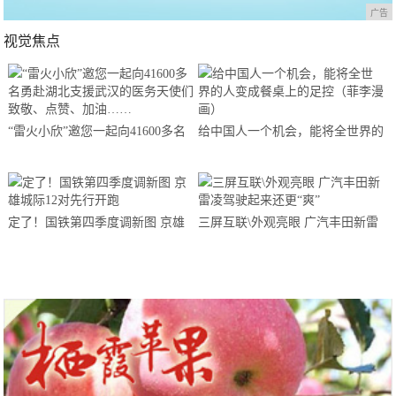
广告
视觉焦点
“雷火小欣”邀您一起向41600多名
给中国人一个机会，能将全世界的
勇赴湖北支援武汉的医务天使们致
人变成餐桌上的足控（菲李漫画）
敬、点赞、加油……
定了！国铁第四季度调新图 京雄
三屏互联\外观亮眼 广汽丰田新雷
城际12对先行开跑
凌驾驶起来还更“爽”