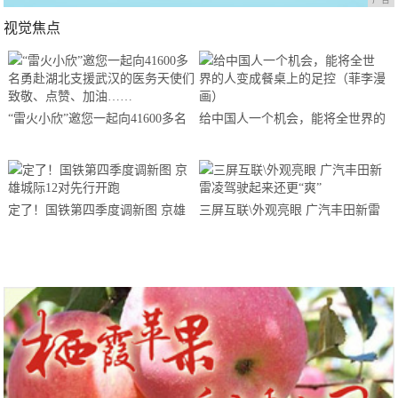
视觉焦点
“雷火小欣”邀您一起向41600多名
给中国人一个机会，能将全世界的
勇赴湖北支援武汉的医务天使们致
人变成餐桌上的足控（菲李漫画）
敬、点赞、加油……
定了！国铁第四季度调新图 京雄
三屏互联\外观亮眼 广汽丰田新雷
城际12对先行开跑
凌驾驶起来还更“爽”