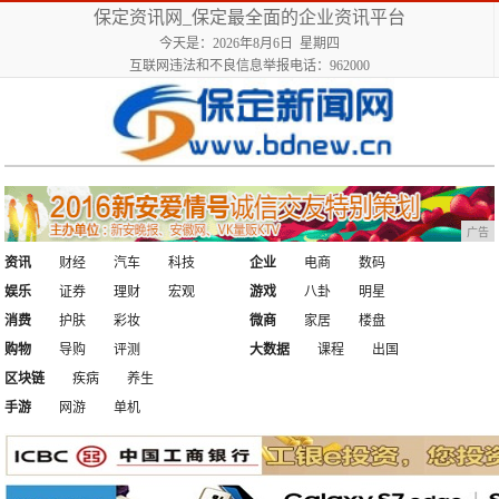
保定资讯网_保定最全面的企业资讯平台
今天是：2026年8月6日 星期四
互联网违法和不良信息举报电话：962000
广告
资讯
财经
汽车
科技
企业
电商
数码
娱乐
证券
理财
宏观
游戏
八卦
明星
消费
护肤
彩妆
微商
家居
楼盘
购物
导购
评测
大数据
课程
出国
区块链
疾病
养生
手游
网游
单机