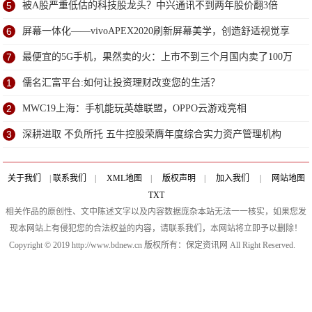
5
被A股严重低估的科技股龙头？中兴通讯不到两年股价翻3倍
6
屏幕一体化——vivoAPEX2020刷新屏幕美学，创造舒适视觉享
受
7
最便宜的5G手机，果然卖的火：上市不到三个月国内卖了100万
台
1
儒名汇富平台:如何让投资理财改变您的生活？
2
MWC19上海：手机能玩英雄联盟，OPPO云游戏亮相
3
深耕进取 不负所托 五牛控股荣膺年度综合实力资产管理机构
关于我们
|
联系我们
|
XML地图
|
版权声明
|
加入我们
|
网站地图
TXT
相关作品的原创性、文中陈述文字以及内容数据庞杂本站无法一一核实，如果您发
现本网站上有侵犯您的合法权益的内容，请联系我们，本网站将立即予以删除！
Copyright © 2019 http://www.bdnew.cn 版权所有：保定资讯网 All Right Reserved.