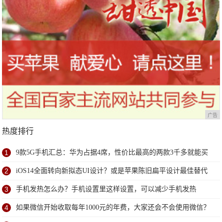
广告
热度排行
1
9款5G手机汇总：华为占据4席，性价比最高的两款3千多就能买
到
2
iOS14全面转向新拟态UI设计？或是苹果陈旧扁平设计最佳替代
方案
3
手机发热怎么办？手机设置里这样设置，可以减少手机发热
4
如果微信开始收取每年1000元的年费，大家还会不会使用微信？