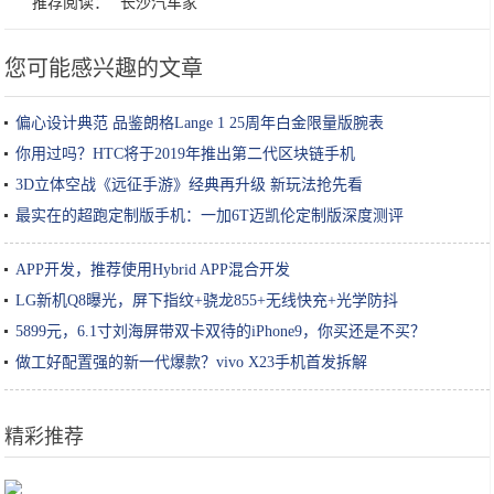
推荐阅读：
长沙汽车家
您可能感兴趣的文章
偏心设计典范 品鉴朗格Lange 1 25周年白金限量版腕表
你用过吗？HTC将于2019年推出第二代区块链手机
3D立体空战《远征手游》经典再升级 新玩法抢先看
最实在的超跑定制版手机：一加6T迈凯伦定制版深度测评
APP开发，推荐使用Hybrid APP混合开发
LG新机Q8曝光，屏下指纹+骁龙855+无线快充+光学防抖
5899元，6.1寸刘海屏带双卡双待的iPhone9，你买还是不买？
做工好配置强的新一代爆款？vivo X23手机首发拆解
精彩推荐
玲听丨微众银行区块链开源观察：把代码丢出去，把信任拿回来