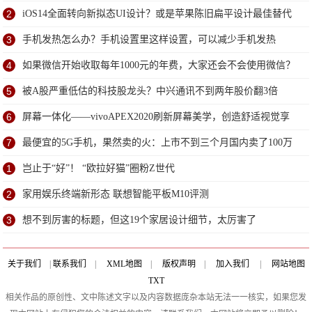
到
2
iOS14全面转向新拟态UI设计？或是苹果陈旧扁平设计最佳替代
方案
3
手机发热怎么办？手机设置里这样设置，可以减少手机发热
4
如果微信开始收取每年1000元的年费，大家还会不会使用微信？
5
被A股严重低估的科技股龙头？中兴通讯不到两年股价翻3倍
6
屏幕一体化——vivoAPEX2020刷新屏幕美学，创造舒适视觉享
受
7
最便宜的5G手机，果然卖的火：上市不到三个月国内卖了100万
台
1
岂止于“好”！ “欧拉好猫”圈粉Z世代
2
家用娱乐终端新形态 联想智能平板M10评测
3
想不到厉害的标题，但这19个家居设计细节，太厉害了
关于我们
|
联系我们
|
XML地图
|
版权声明
|
加入我们
|
网站地图
TXT
相关作品的原创性、文中陈述文字以及内容数据庞杂本站无法一一核实，如果您发