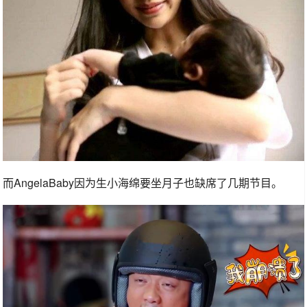
而AngelaBaby因为生小海绵要坐月子也缺席了几期节目。