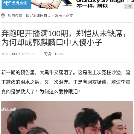
广告
您的位置：
保定资讯网首页
>
娱乐
> 正文
奔跑吧开播满100期，郑恺从未缺席，
为何却成郭麒麟口中大傻小子
2020-08-07 13:53:38
阅读：1896
新一期的预告里，大黑牛又落泪了。这是继上次冤枉沙溢，流
下歉疚的泪水之后，又一次泪奔。于是有网友疑惑，难道李晨
真的是岁数大了？为何这么爱掉眼泪？