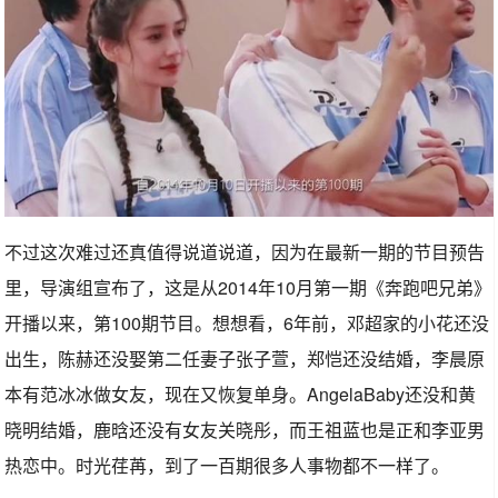
不过这次难过还真值得说道说道，因为在最新一期的节目预告
里，导演组宣布了，这是从2014年10月第一期《奔跑吧兄弟》
开播以来，第100期节目。想想看，6年前，邓超家的小花还没
出生，陈赫还没娶第二任妻子张子萱，郑恺还没结婚，李晨原
本有范冰冰做女友，现在又恢复单身。AngelaBaby还没和黄
晓明结婚，鹿晗还没有女友关晓彤，而王祖蓝也是正和李亚男
热恋中。时光荏苒，到了一百期很多人事物都不一样了。