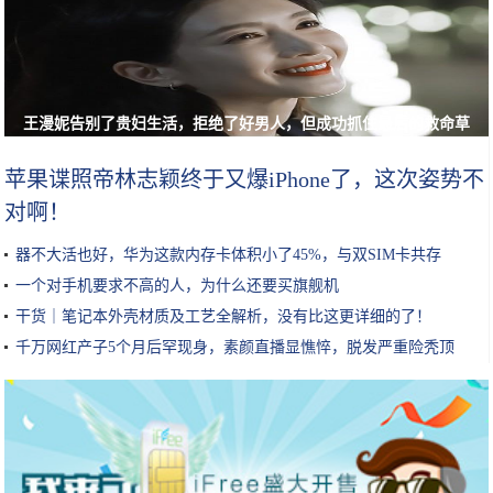
王漫妮告别了贵妇生活，拒绝了好男人，但成功抓住最后的救命草
苹果谍照帝林志颖终于又爆iPhone了，这次姿势不
对啊！
器不大活也好，华为这款内存卡体积小了45%，与双SIM卡共存
一个对手机要求不高的人，为什么还要买旗舰机
干货｜笔记本外壳材质及工艺全解析，没有比这更详细的了！
千万网红产子5个月后罕现身，素颜直播显憔悴，脱发严重险秃顶