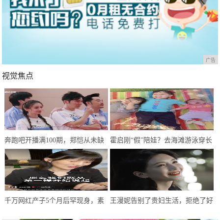
广告
视觉焦点
奔跑吧开播满100期，郑恺从未缺
霍启刚“假”陪娃？去海滩游泳穿长
席，为何却成郭麒麟口中大傻小子
裤球鞋，还不如爷爷霍震霆投入
千万网红产子5个月后罕现身，素
王漫妮告别了贵妇生活，拒绝了好
颜直播显憔悴，脱发严重险秃顶
男人，但成功抓住最后的救命草