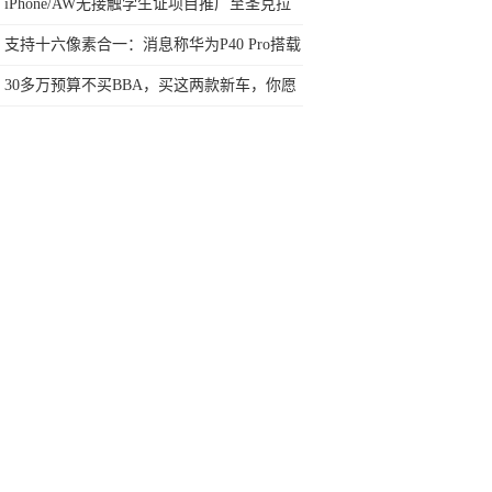
“自动驾驶”上做空它？
iPhone/AW无接触学生证项目推广至圣克拉
拉大学
支持十六像素合一：消息称华为P40 Pro搭载
索尼IMX 700传感器
30多万预算不买BBA，买这两款新车，你愿
意吗？