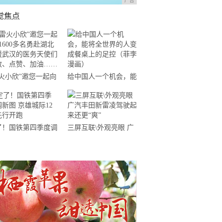
广告
觉焦点
雷火小欣”邀您一起向
给中国人一个机会，能
600多名勇赴湖北支
将全世界的人变成餐桌
武汉的医务天使们致
上的足控（菲李漫画）
、点赞、加油……
了！国铁第四季度调
三屏互联\外观亮眼 广
 京雄城际12对先
汽丰田新雷凌驾驶起来
开跑
还更“爽”