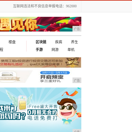
互联网违法和不良信息举报电话：962000
广告
楼盘
区块链
疾病
养生
程
手游
网游
单机
广告