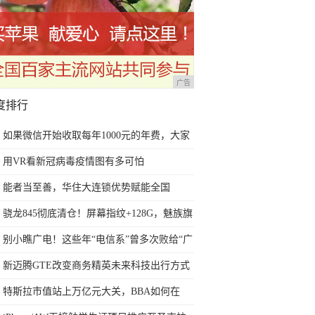
广告
度排行
如果微信开始收取每年1000元的年费，大家
还会不会使用微信？
用VR看新冠病毒疫情图有多可怕
能者当至善，华住大连锁优势赋能全国
战"疫"
骁龙845彻底清仓！屏幕指纹+128G，魅族旗
舰直降1500元
别小瞧广电！这些年“电信系”曾多次败给“广
电系”
新迈腾GTE改变商务精英未来科技出行方式
特斯拉市值站上万亿元大关，BBA如何在