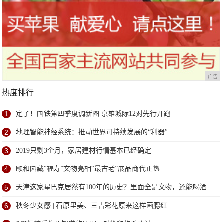
广告
热度排行
1
定了！国铁第四季度调新图 京雄城际12对先行开跑
2
地理智能神经系统：推动世界可持续发展的“利器”
3
2019只剩3个月，家居建材行情基本已经确定
4
颐和园藏“福寿”文物亮相“最古老”展品商代正簋
5
天津这家星巴克居然有100年的历史？里面全是文物，还能喝酒
6
秋冬少女感 | 石原里美、三吉彩花原来这样画腮红