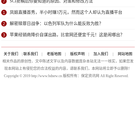
7
SCI拒稿后你要知道的原因、对策和修改方法
1
凤姐直播首秀，半小时赚3万元，然而这个人却认为直播平台
99%会死？
2
解密赎罪日战争：以色列军队为什么能反败为胜？
3
苹果经销商降价自谋出路，比官网还便宜千元！这是闹哪出？
关于我们
|
联系我们
|
老版地图
|
版权声明
|
加入我们
|
网站地图
相关作品的原创性、文中陈述文字以及内容数据庞杂本站无法一一核实，如果您发
现本网站上有侵犯您的合法权益的内容，请联系我们，本网站将立即予以删除！
Copyright © 2019 http://www.bdnew.cn 版权所有：保定资讯网 All Right Reserved.