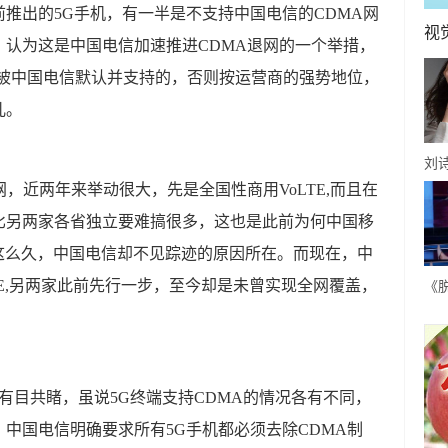
推出的5G手机，有一半是不支持中国电信的CDMA网
视
认为这是中国电信加速推进CDMA退网的一个举措，
是被中国电信默认并支持的，否则按运营商的强势地位，
儿。
刘
，近两年来举动很大，先是全国性商用VoLTE,而且在
微
知
比另两家各省独立要难搞很多，这也是此前为何中国移
谐
息这么久，中国电信却不见踪迹的原因所在。而现在，中
TE,另两家此前先行一步，至今却是未曾实现全网覆盖，
《
段
拒
度有目共睹，虽说5G终端支持CDMA的情况各有不同，
中国电信明确要求所有5G手机都必须去除CDMA制