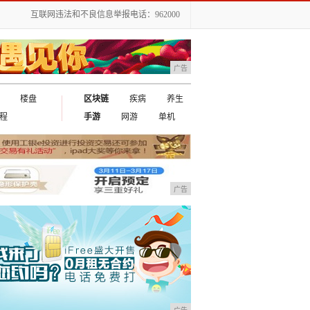
互联网违法和不良信息举报电话：962000
广告
楼盘
区块链
疾病
养生
程
手游
网游
单机
广告