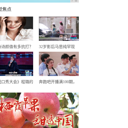
广告
觉焦点
诗诗颜值有多抗打？
32岁影后马思纯罕现
博动态再次刷新认
身，大病后恢复良好，
，网友：婚后生活和
只是体型仍肥胖惹人担
忧
脱口秀大会》程璐的
奔跑吧开播满100期，
子很搞笑，但罗永浩
郑恺从未缺席，为何却
绝爆灯，理由很赞
成郭麒麟口中大傻小子