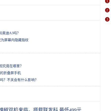
1
2
3
和奥迪A3吗？
，或为屏幕内隐藏指纹
原因究竟在哪里？
的折叠屏手机
络吗？不关会有什么影响？
辣椒双机来临，搭载联发科 最低499元