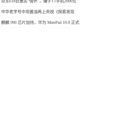
个月国内卖了100万台
京东618巨惠买“情怀”，锤子T1手机2000元
到手
中华老字号中坝酱油再上央视《探索发现·
家乡至味》栏目
麒麟 990 芯片加持，华为 MatePad 10.8 正式
发布