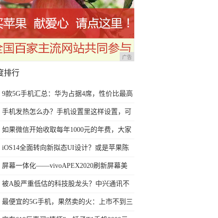
广告
度排行
9款5G手机汇总：华为占据4席，性价比最高
的两款3千多就能买到
手机发热怎么办？手机设置里这样设置，可
以减少手机发热
如果微信开始收取每年1000元的年费，大家
还会不会使用微信？
iOS14全面转向新拟态UI设计？或是苹果陈
旧扁平设计最佳替代方案
屏幕一体化——vivoAPEX2020刷新屏幕美
学，创造舒适视觉享受
被A股严重低估的科技股龙头？中兴通讯不
到两年股价翻3倍
最便宜的5G手机，果然卖的火：上市不到三