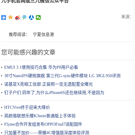
九手机官网或三九微信公众平台
来源：
推荐阅读：
宁夏信息港
您可能感兴趣的文章
EMUI 3.1使用技巧合集 华为P8用户必看
38寸NanoIPS硬核旗舰 第三代G-sync硬件模块 LG 38GL950评测
诺基亚X亮相工信部:正装照一览无遗配置全曝光
钉子户们:四年了,为什么iPhone6S还在继续用,不是因为
HTCVive终于迎来大降价
高颜值联想乐檬K3note普通版上手体验
Flyme合作开发组发布OPPOFind7适配固件
只加量不加价——荣耀4C增强版深度体验评测