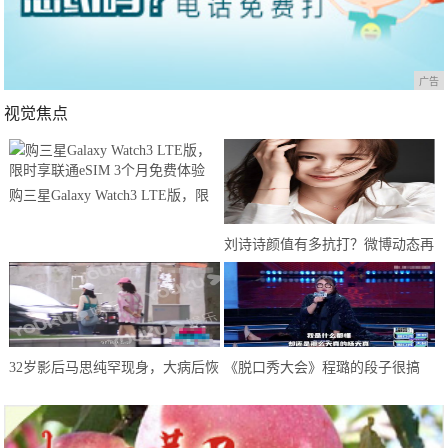
广告
视觉焦点
购三星Galaxy Watch3 LTE版，限
时享联通eSIM 3个月免费体验
刘诗诗颜值有多抗打？微博动态再
次刷新认知，网友：婚后生活和谐
32岁影后马思纯罕现身，大病后恢
《脱口秀大会》程璐的段子很搞
复良好，只是体型仍肥胖惹人担忧
笑，但罗永浩拒绝爆灯，理由很赞