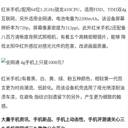
红米手机2配用64位1.2GHz骁龙410CPU，适用FDD、TDD双4g
互联网，另外适用全网通，电池电量为2200mAh。该设备屏幕
辨析率为720p，屏幕像素密度为312ppi，此外红米手机2还配备
八百万清晰度背照式照相机，有着五个高精密眼镜片，能够 降
低太阳中红外感应对感光元件的危害，改进画面质量。
红米手机2有着黑、白、黄、绿、粉五种颜色，相较第一代而
言更为时尚潮流、低龄化。而该设备机壳选用了哑光喷漆耐油
渍车漆，在避免 指纹识别遗留下的另外，产生更为细致的触
感。
大量手机资讯、手机新品、手机上动态性、手机评测请关心三