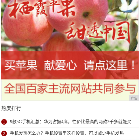
广告
热度排行
1
9款5G手机汇总：华为占据4席，性价比最高的两款3千多就能买
到
2
手机发热怎么办？手机设置里这样设置，可以减少手机发热