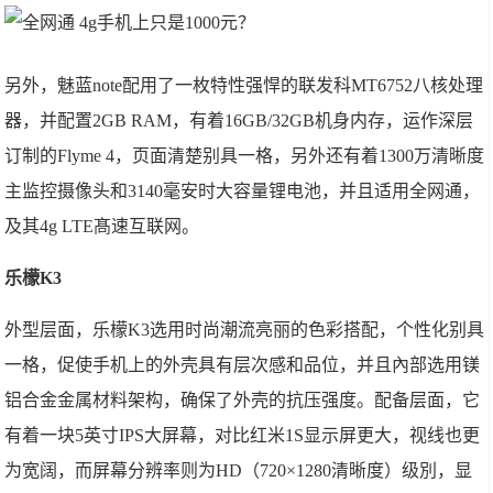
另外，魅蓝note配用了一枚特性强悍的联发科MT6752八核处理
器，并配置2GB RAM，有着16GB/32GB机身内存，运作深层
订制的Flyme 4，页面清楚别具一格，另外还有着1300万清晰度
主监控摄像头和3140毫安时大容量锂电池，并且适用全网通，
及其4g LTE髙速互联网。
乐
檬K3
外型层面，乐檬K3选用时尚潮流亮丽的色彩搭配，个性化别具
一格，促使手机上的外壳具有层次感和品位，并且內部选用镁
铝合金金属材料架构，确保了外壳的抗压强度。配备层面，它
有着一块5英寸IPS大屏幕，对比红米1S显示屏更大，视线也更
为宽阔，而屏幕分辨率则为HD（720×1280清晰度）级別，显