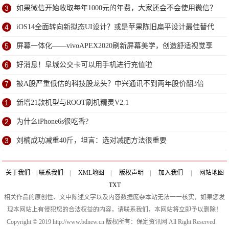
3
如果微信开始收取每年1000元的年费，大家还会不会使用微信？
4
iOS14全面转向新拟态UI设计？或是苹果陈旧扁平设计最佳替代
方案
5
屏幕一体化——vivoAPEX2020刷新屏幕美学，创造舒适视觉享
受
6
好消息！阜城公交卡可以用手机进行充值啦
7
被A股严重低估的科技股龙头？中兴通讯不到两年股价翻3倍
1
新增21款机型与ROOT刷机精灵V2.1
2
为什么iPhone6s很吃香?
3
刘楠成功减重40斤，坦言：选对减肥方法很重要
关于我们
|
联系我们
|
XML地图
|
版权声明
|
加入我们
|
网站地图
TXT
相关作品的原创性、文中陈述文字以及内容数据庞杂本站无法一一核实，如果您发
现本网站上有侵犯您的合法权益的内容，请联系我们，本网站将立即予以删除！
Copyright © 2019 http://www.bdnew.cn 版权所有：保定资讯网 All Right Reserved.