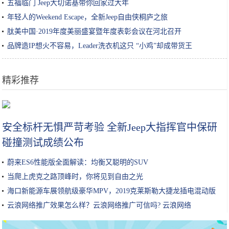
五福临门 Jeep大切诺基带你回家过大年
年轻人的Weekend Escape，全新Jeep自由侠桐庐之旅
肽美中国·2019年度美丽盛宴暨年度表彰会议在河北召开
品牌造IP想火不容易，Leader洗衣机这只 “小鸡”却成带货王
精彩推荐
嘴巴最刁的苏州人，一年四季都能怎么吃
安全标杆无惧严苛考验 全新Jeep大指挥官中保研
碰撞测试成绩公布
蔚来ES6性能版全面解读：均衡又聪明的SUV
当爬上虎克之路顶峰时，你将见到自由之光
海口新能源车展领航级豪华MPV，2019克莱斯勒大捷龙插电混动版
云浪网络推广效果怎么样？云浪网络推广可信吗? 云浪网络