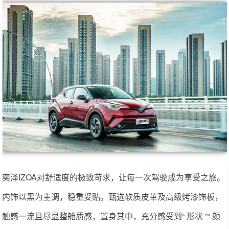
奕泽IZOA对舒适度的极致苛求，让每一次驾驶成为享受之旅。
内饰以黑为主调，稳重妥贴。甄选软质皮革及高级烤漆饰板，
触感一流且尽显整舱质感，置身其中，充分感受到“ 形状 ”“ 颜