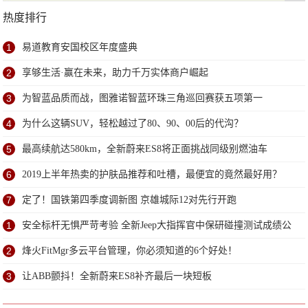
热度排行
1
易道教育安国校区年度盛典
2
享够生活·赢在未来，助力千万实体商户崛起
3
为智蓝品质而战，图雅诺智蓝环珠三角巡回赛获五项第一
4
为什么这辆SUV，轻松越过了80、90、00后的代沟？
5
最高续航达580km，全新蔚来ES8将正面挑战同级别燃油车
6
2019上半年热卖的护肤品推荐和吐槽，最便宜的竟然最好用？
7
定了！国铁第四季度调新图 京雄城际12对先行开跑
1
安全标杆无惧严苛考验 全新Jeep大指挥官中保研碰撞测试成绩公
布
2
烽火FitMgr多云平台管理，你必须知道的6个好处！
3
让ABB颤抖！全新蔚来ES8补齐最后一块短板