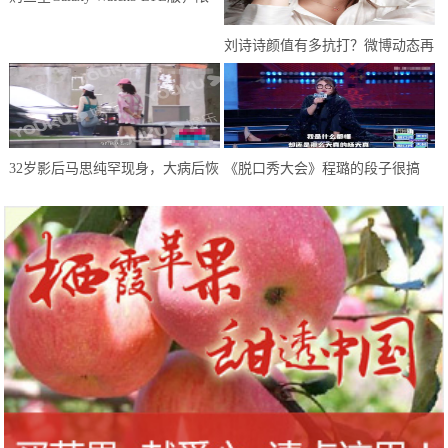
时享联通eSIM 3个月免费体验
刘诗诗颜值有多抗打？微博动态再
次刷新认知，网友：婚后生活和谐
32岁影后马思纯罕现身，大病后恢
《脱口秀大会》程璐的段子很搞
复良好，只是体型仍肥胖惹人担忧
笑，但罗永浩拒绝爆灯，理由很赞