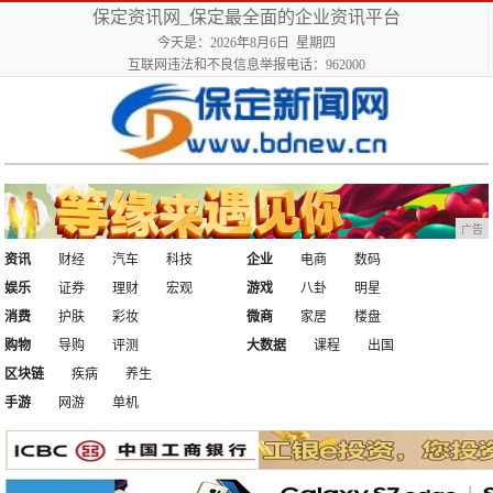
保定资讯网_保定最全面的企业资讯平台
今天是：2026年8月6日 星期四
互联网违法和不良信息举报电话：962000
广告
资讯
财经
汽车
科技
企业
电商
数码
娱乐
证券
理财
宏观
游戏
八卦
明星
消费
护肤
彩妆
微商
家居
楼盘
购物
导购
评测
大数据
课程
出国
区块链
疾病
养生
手游
网游
单机