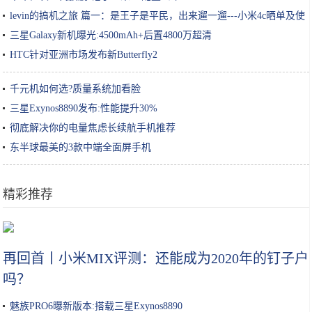
levin的搞机之旅 篇一：是王子是平民，出来遛一遛---小米4c晒单及使
用简评
三星Galaxy新机曝光:4500mAh+后置4800万超清
HTC针对亚洲市场发布新Butterfly2
千元机如何选?质量系统加看脸
三星Exynos8890发布:性能提升30%
彻底解决你的电量焦虑长续航手机推荐
东半球最美的3款中端全面屏手机
精彩推荐
国货记│一段记忆背后的品牌沉浮和国货温度
再回首丨小米MIX评测：还能成为2020年的钉子户
吗？
魅族PRO6曝新版本:搭载三星Exynos8890