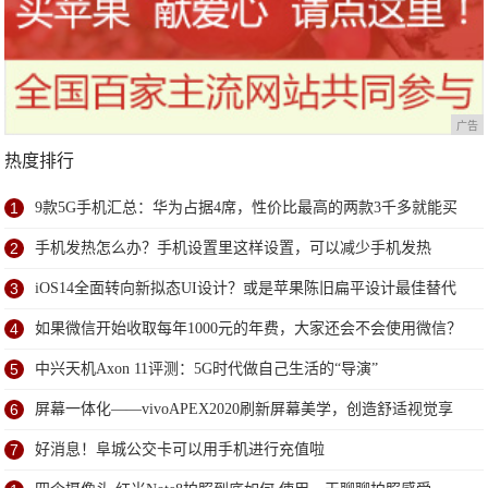
广告
热度排行
1
9款5G手机汇总：华为占据4席，性价比最高的两款3千多就能买
到
2
手机发热怎么办？手机设置里这样设置，可以减少手机发热
3
iOS14全面转向新拟态UI设计？或是苹果陈旧扁平设计最佳替代
方案
4
如果微信开始收取每年1000元的年费，大家还会不会使用微信？
5
中兴天机Axon 11评测：5G时代做自己生活的“导演”
6
屏幕一体化——vivoAPEX2020刷新屏幕美学，创造舒适视觉享
受
7
好消息！阜城公交卡可以用手机进行充值啦