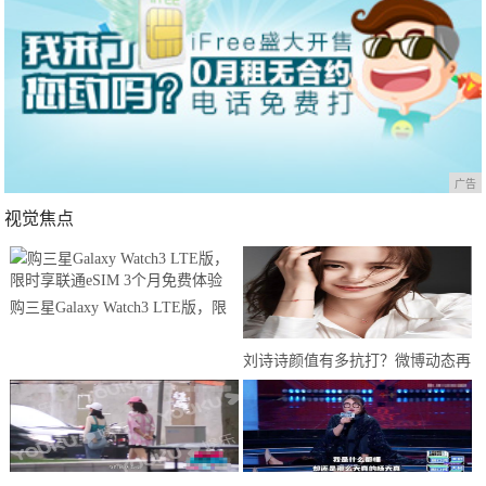
广告
视觉焦点
购三星Galaxy Watch3 LTE版，限
时享联通eSIM 3个月免费体验
刘诗诗颜值有多抗打？微博动态再
次刷新认知，网友：婚后生活和谐