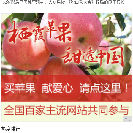
32岁影后马思纯罕现身，大病后恢
《脱口秀大会》程璐的段子很搞
复良好，只是体型仍肥胖惹人担忧
笑，但罗永浩拒绝爆灯，理由很赞
广告
热度排行