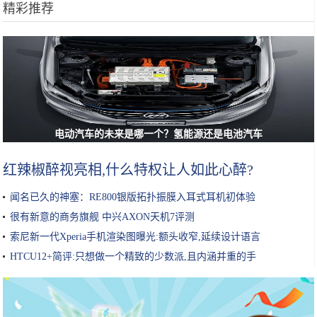
精彩推荐
电动汽车的未来是哪一个？氢能源还是电池汽车
红辣椒醉视亮相,什么特权让人如此心醉?
闻名已久的神塞：RE800银版拓扑振膜入耳式耳机初体验
很有新意的商务旗舰 中兴AXON天机7评测
索尼新一代Xperia手机渲染图曝光:额头收窄,延续设计语言
HTCU12+简评:只想做一个精致的少数派,且内涵并重的手