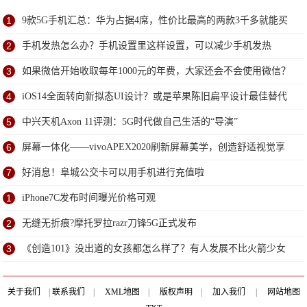
1
9款5G手机汇总：华为占据4席，性价比最高的两款3千多就能买
到
2
手机发热怎么办？手机设置里这样设置，可以减少手机发热
3
如果微信开始收取每年1000元的年费，大家还会不会使用微信？
4
iOS14全面转向新拟态UI设计？或是苹果陈旧扁平设计最佳替代
方案
5
中兴天机Axon 11评测：5G时代做自己生活的“导演”
6
屏幕一体化——vivoAPEX2020刷新屏幕美学，创造舒适视觉享
受
7
好消息！阜城公交卡可以用手机进行充值啦
1
iPhone7C发布时间曝光价格可观
2
无缝无折痕?摩托罗拉razr刀锋5G正式发布
3
《创造101》没出道的女孩都怎么样了？有人发展不比火箭少女
差
关于我们
|
联系我们
|
XML地图
|
版权声明
|
加入我们
|
网站地图