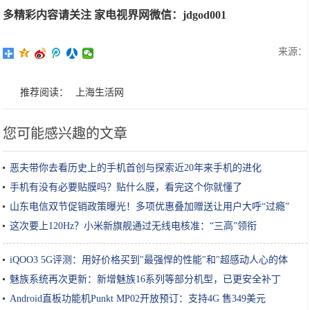
多精彩内容请关注 家电视界网微信：jdgod001
来源：
推荐阅读：
上海生活网
您可能感兴趣的文章
恶夫带你去看历史上的手机首创与探索近20年来手机的进化
手机有没有必要贴膜吗？贴什么膜，看完这个你就懂了
山东电信双节促销政策曝光！多项优惠叠加赠送让用户大呼“过瘾”
这次要上120Hz？小米新旗舰通过无线电核准：“三高”领衔
iQOO3 5G评测：用好价格买到"最强悍的性能"和"超感动人心的体
验"
魅族系统再次更新：新增魅族16系列等部分机型，已更安全补丁
Android直板功能机Punkt MP02开放预订：支持4G 售349美元