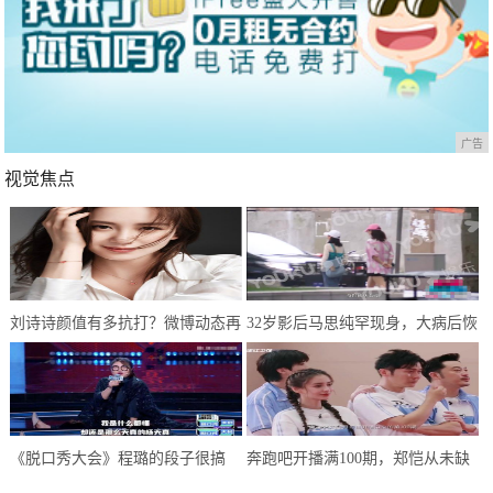
广告
视觉焦点
刘诗诗颜值有多抗打？微博动态再
32岁影后马思纯罕现身，大病后恢
次刷新认知，网友：婚后生活和谐
复良好，只是体型仍肥胖惹人担忧
《脱口秀大会》程璐的段子很搞
奔跑吧开播满100期，郑恺从未缺
笑，但罗永浩拒绝爆灯，理由很赞
席，为何却成郭麒麟口中大傻小子