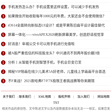
到
2
手机发热怎么办？手机设置里这样设置，可以减少手机发热
3
如果微信开始收取每年1000元的年费，大家还会不会使用微信？
4
iOS14全面转向新拟态UI设计？或是苹果陈旧扁平设计最佳替代
方案
5
屏幕一体化——vivoAPEX2020刷新屏幕美学，创造舒适视觉享
受
6
好消息！阜城公交卡可以用手机进行充值啦
7
被A股严重低估的科技股龙头？中兴通讯不到两年股价翻3倍
1
分析丨从智能手机到智慧手机，手机业巨变已至
2
揭秘VIP陪画在线少儿美术5A好老师，儿童线上学画画平台首选
3
不F来战！2021款哈弗F7/F7X极限王者挑战赛等你来踢馆
关于我们
|
联系我们
|
XML地图
|
版权声明
|
加入我们
|
网站地图
TXT
相关作品的原创性、文中陈述文字以及内容数据庞杂本站无法一一核实，如果您发