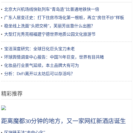
北京大兴机场线快轨列车“青岛造”比普通地铁快一倍
广东人居变迁史：打下住房市场化第一根桩，再立“房住不炒”样板
稳坐线上洗面“头把交椅”，芙丽芳丝靠什么出圈？
大型灯光秀亮相福建宁德世界地质公园文化旅游节
宝洁深度研究：全球日化巨头宝刀未老
环球舆情调查中心报告：中国70年巨变，世界有目共睹
化妆品行业景气延续，本土品牌大有可为
分析：DeFi离开以太坊后可以存活吗？
精彩推荐
大型灯光秀亮相福建宁德世界地质公园文化旅游节
距离魔都30分钟的地方，又一家网红新酒店诞生
区块链无法“去中心化”