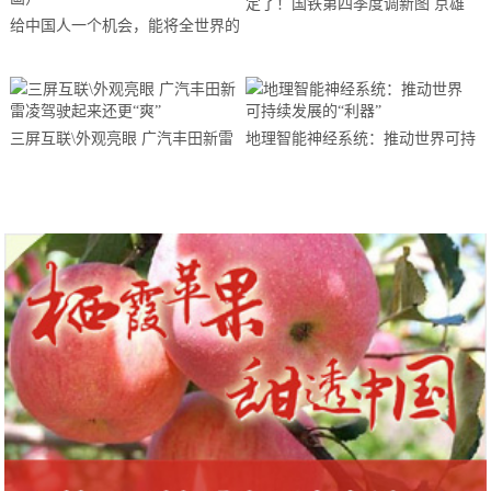
定了！国铁第四季度调新图 京雄
给中国人一个机会，能将全世界的
城际12对先行开跑
人变成餐桌上的足控（菲李漫画）
三屏互联\外观亮眼 广汽丰田新雷
地理智能神经系统：推动世界可持
凌驾驶起来还更“爽”
续发展的“利器”