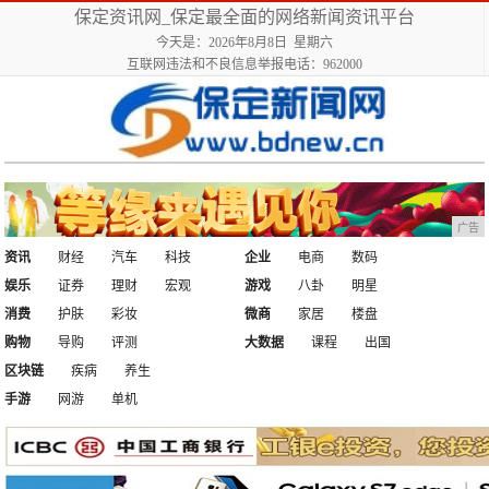
保定资讯网_保定最全面的网络新闻资讯平台
今天是：2026年8月8日 星期六
互联网违法和不良信息举报电话：962000
广告
资讯
财经
汽车
科技
企业
电商
数码
娱乐
证券
理财
宏观
游戏
八卦
明星
消费
护肤
彩妆
微商
家居
楼盘
购物
导购
评测
大数据
课程
出国
区块链
疾病
养生
手游
网游
单机