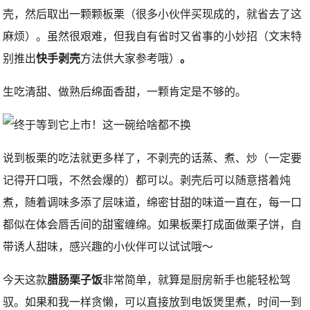
壳，然后取出一颗颗板栗（很多小伙伴买现成的，就省去了这
麻烦）。虽然很艰难，但我自有省时又省事的小妙招（文末特
别推出
快手剥壳
方法供大家参考哦）
。
生吃清甜、做熟后绵面香甜，一颗肯定是不够的。
说到板栗的吃法就更多样了，不剥壳的话蒸、煮、炒（一定要
记得开口哦，不然会爆的）都可以。剥壳后可以随意搭着炖
煮，随着调味多添了层味道，绵密甘甜的味道一直在，每一口
都似在体会唇舌间的甜蜜缠绵。如果板栗打成面做栗子饼，自
带诱人甜味，感兴趣的小伙伴可以试试哦～
今天这款
腊肠栗子饭
非常简单，就算是厨房新手也能轻松驾
驭。如果和我一样贪懒，可以直接放到电饭煲里煮，时间一到