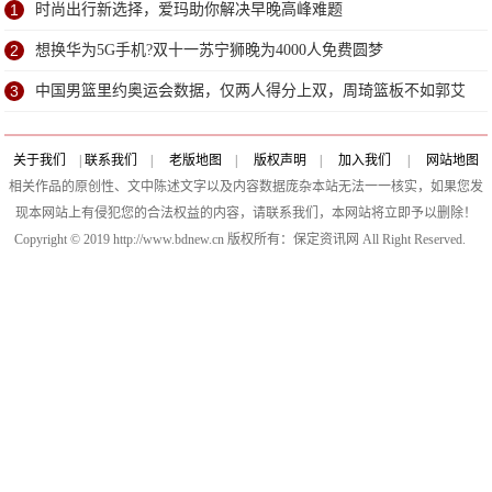
1
时尚出行新选择，爱玛助你解决早晚高峰难题
2
想换华为5G手机?双十一苏宁狮晚为4000人免费圆梦
3
中国男篮里约奥运会数据，仅两人得分上双，周琦篮板不如郭艾
伦
关于我们
|
联系我们
|
老版地图
|
版权声明
|
加入我们
|
网站地图
相关作品的原创性、文中陈述文字以及内容数据庞杂本站无法一一核实，如果您发
现本网站上有侵犯您的合法权益的内容，请联系我们，本网站将立即予以删除！
Copyright © 2019 http://www.bdnew.cn 版权所有：保定资讯网 All Right Reserved.