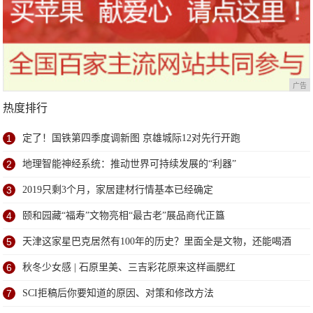
广告
热度排行
1
定了！国铁第四季度调新图 京雄城际12对先行开跑
2
地理智能神经系统：推动世界可持续发展的“利器”
3
2019只剩3个月，家居建材行情基本已经确定
4
颐和园藏“福寿”文物亮相“最古老”展品商代正簋
5
天津这家星巴克居然有100年的历史？里面全是文物，还能喝酒
6
秋冬少女感 | 石原里美、三吉彩花原来这样画腮红
7
SCI拒稿后你要知道的原因、对策和修改方法