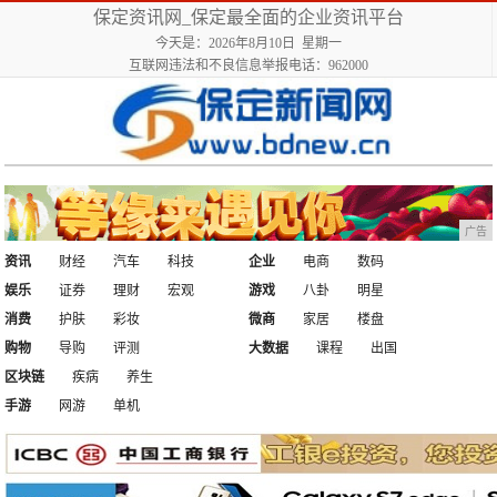
保定资讯网_保定最全面的企业资讯平台
今天是：2026年8月10日 星期一
互联网违法和不良信息举报电话：962000
广告
资讯
财经
汽车
科技
企业
电商
数码
娱乐
证券
理财
宏观
游戏
八卦
明星
消费
护肤
彩妆
微商
家居
楼盘
购物
导购
评测
大数据
课程
出国
区块链
疾病
养生
手游
网游
单机