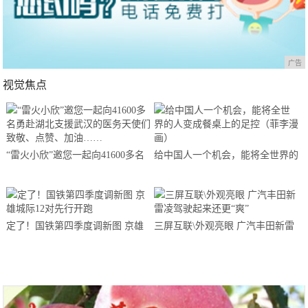
广告
视觉焦点
“雷火小欣”邀您一起向41600多名
给中国人一个机会，能将全世界的
勇赴湖北支援武汉的医务天使们致
人变成餐桌上的足控（菲李漫画）
敬、点赞、加油……
定了！国铁第四季度调新图 京雄
三屏互联\外观亮眼 广汽丰田新雷
城际12对先行开跑
凌驾驶起来还更“爽”