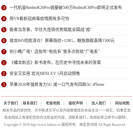
受
3
一代机皇RedmiK20Pro销量破500万RedmiK30Pro即将正式发布
4
用VR看新冠病毒疫情图有多可怕
5
能者当至善，华住大连锁优势赋能全国战"疫"
6
骁龙845彻底清仓！屏幕指纹+128G，魅族旗舰直降1500元
7
别小瞧广电！这些年“电信系”曾多次败给“广电系”
1
《蟠龙新志》新书发布，在历史中寻找未来的答案
2
安全又实用 宏光MINI EV 5月启动预售
3
苹果2020年强势发力5G 或一口气发布四款5G iPhone
关于我们
|
联系我们
|
老版地图
|
版权声明
|
加入我们
|
网站地图
相关作品的原创性、文中陈述文字以及内容数据庞杂本站无法一一核实，如果您发
现本网站上有侵犯您的合法权益的内容，请联系我们，本网站将立即予以删除！
Copyright © 2019 http://www.bdnew.cn 版权所有：保定资讯网 All Right Reserved.