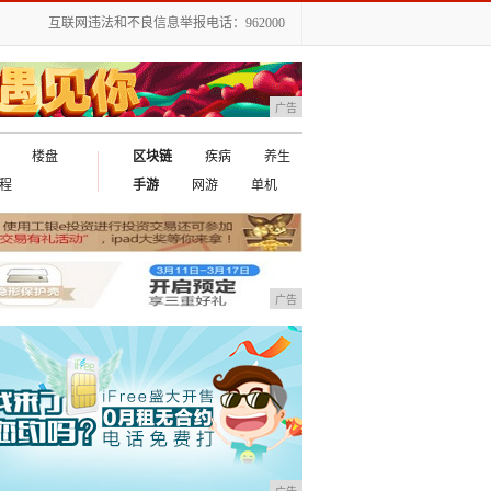
互联网违法和不良信息举报电话：962000
广告
楼盘
区块链
疾病
养生
程
手游
网游
单机
广告