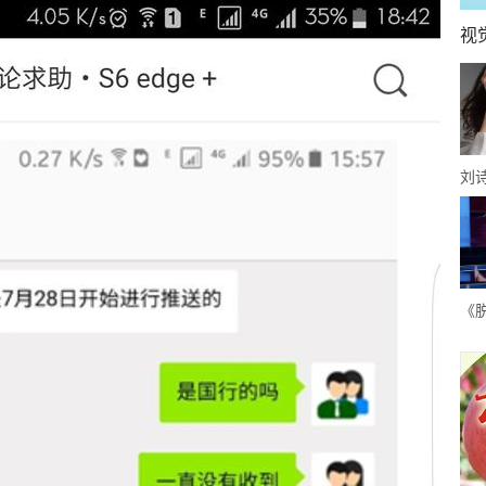
视
刘
微
知
谐
《
段
拒