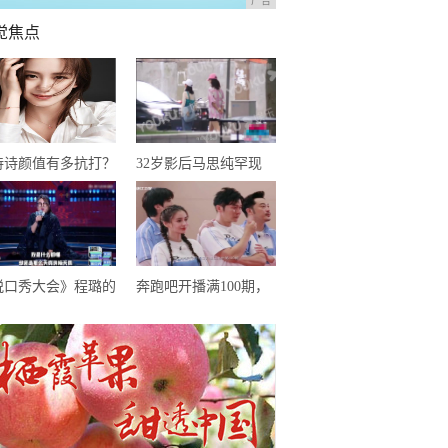
广告
觉焦点
诗诗颜值有多抗打？
32岁影后马思纯罕现
博动态再次刷新认
身，大病后恢复良好，
，网友：婚后生活和
只是体型仍肥胖惹人担
忧
脱口秀大会》程璐的
奔跑吧开播满100期，
子很搞笑，但罗永浩
郑恺从未缺席，为何却
绝爆灯，理由很赞
成郭麒麟口中大傻小子