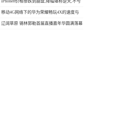
到两年股价翻3倍
iPhone8价格惨跌到崩盘,降幅堪称逆天,不亏
是价格跳水王
移动4G网络下的华为荣耀畅玩4X的速度与
激情体验
辽阔草原 锡林郭勒首届直播嘉年华圆满落幕