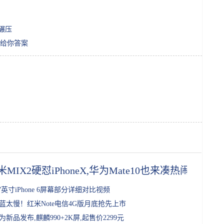
遭碾压
给你答案
米MIX2硬怼iPhoneX,华为Mate10也来凑热闹
.7英寸iPhone 6屏幕部分详细对比视频
蓝太慢！红米Note电信4G版月底抢先上市
为新品发布,麒麟990+2K屏,起售价2299元