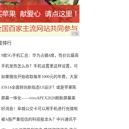
广告
度排行
9款5G手机汇总：华为占据4席，性价比最高
的两款3千多就能买到
手机发热怎么办？手机设置里这样设置，可
以减少手机发热
如果微信开始收取每年1000元的年费，大家
还会不会使用微信？
iOS14全面转向新拟态UI设计？或是苹果陈
旧扁平设计最佳替代方案
屏幕一体化——vivoAPEX2020刷新屏幕美
学，创造舒适视觉享受
好消息！阜城公交卡可以用手机进行充值啦
被A股严重低估的科技股龙头？中兴通讯不