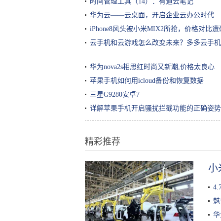
时间管理工具（14）：有道云笔记
华为云——云桌面，开启企业云办公时代
iPhone8风头被小米MIX2所抢，价格对比
云手机和云游戏怎么改变未来？多多云手机
华为nova2s相思红时尚又新潮,价格太良心
苹果手机如何用icloud备份和恢复数据
三星G9280安卓7
详解苹果手机开启骚扰拦截功能的正确姿势
精彩推荐
小
4
魅
华