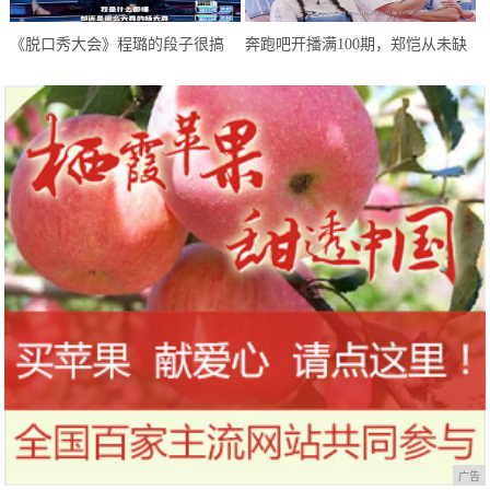
《脱口秀大会》程璐的段子很搞
奔跑吧开播满100期，郑恺从未缺
笑，但罗永浩拒绝爆灯，理由很赞
席，为何却成郭麒麟口中大傻小子
广告