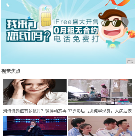
广告
视觉焦点
刘诗诗颜值有多抗打？微博动态再
32岁影后马思纯罕现身，大病后恢
次刷新认知，网友：婚后生活和谐
复良好，只是体型仍肥胖惹人担忧