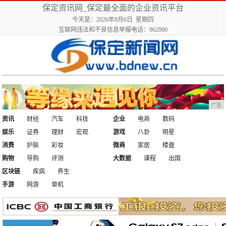
保定资讯网_保定最全面的企业资讯平台
今天是：2026年8月6日 星期四
互联网违法和不良信息举报电话：962000
广告
资讯
财经
汽车
科技
企业
电商
数码
娱乐
证券
理财
宏观
游戏
八卦
明星
消费
护肤
彩妆
微商
家居
楼盘
购物
导购
评测
大数据
课程
出国
区块链
疾病
养生
手游
网游
单机