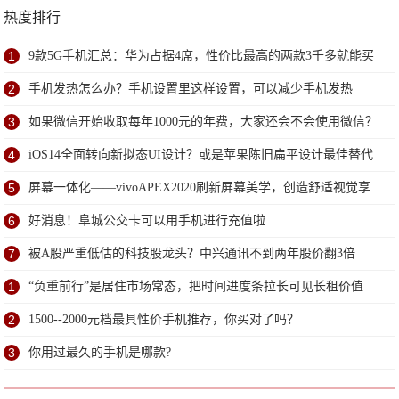
热度排行
1
9款5G手机汇总：华为占据4席，性价比最高的两款3千多就能买
到
2
手机发热怎么办？手机设置里这样设置，可以减少手机发热
3
如果微信开始收取每年1000元的年费，大家还会不会使用微信？
4
iOS14全面转向新拟态UI设计？或是苹果陈旧扁平设计最佳替代
方案
5
屏幕一体化——vivoAPEX2020刷新屏幕美学，创造舒适视觉享
受
6
好消息！阜城公交卡可以用手机进行充值啦
7
被A股严重低估的科技股龙头？中兴通讯不到两年股价翻3倍
1
“负重前行”是居住市场常态，把时间进度条拉长可见长租价值
2
1500--2000元档最具性价手机推荐，你买对了吗？
3
你用过最久的手机是哪款?