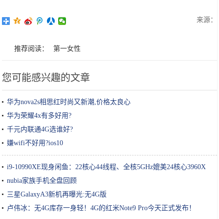
来源：
推荐阅读：
第一女性
您可能感兴趣的文章
华为nova2s相思红时尚又新潮,价格太良心
华为荣耀4x有多好用?
千元内联通4G选谁好?
嫌wifi不好用?ios10
i9-10990XE现身闲鱼：22核心44线程、全核5GHz媲美24核心3960X
nubia家族手机全盘回顾
三星GalaxyA3新机再曝光:无4G版
卢伟冰：无4G库存一身轻！4G的红米Note9 Pro今天正式发布！