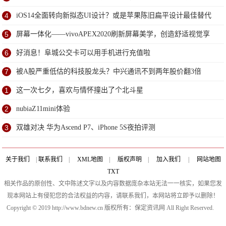
4
iOS14全面转向新拟态UI设计？或是苹果陈旧扁平设计最佳替代
方案
5
屏幕一体化——vivoAPEX2020刷新屏幕美学，创造舒适视觉享
受
6
好消息！阜城公交卡可以用手机进行充值啦
7
被A股严重低估的科技股龙头？中兴通讯不到两年股价翻3倍
1
这一次七夕，喜欢与情怀撞出了个北斗星
2
nubiaZ11mini体验
3
双雄对决 华为Ascend P7、iPhone 5S夜拍评测
关于我们
|
联系我们
|
XML地图
|
版权声明
|
加入我们
|
网站地图
TXT
相关作品的原创性、文中陈述文字以及内容数据庞杂本站无法一一核实，如果您发
现本网站上有侵犯您的合法权益的内容，请联系我们，本网站将立即予以删除！
Copyright © 2019 http://www.bdnew.cn 版权所有：保定资讯网 All Right Reserved.