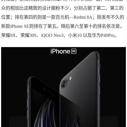
众的相加比这精致的设计圈粉不少，分别占据了第二、第三的
位置；排在第四的则是一款百元机—Redmi 8A；刚发布不久的
新款iPhone SE则排在了第五。随后第六至第十的排名依次是，
荣耀9X、荣耀30S、iQOO Neo3、小米10 以及华为P40Pro。