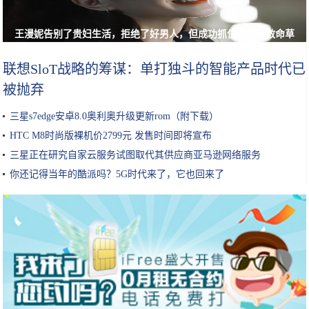
王漫妮告别了贵妇生活，拒绝了好男人，但成功抓住最后的救命草
联想SloT战略的筹谋：单打独斗的智能产品时代已
被抛弃
三星s7edge安卓8.0奥利奥升级更新rom（附下载）
HTC M8时尚版裸机价2799元 发售时间即将宣布
三星正在研究自家云服务试图取代其供应商亚马逊网络服务
你还记得当年的酷派吗？5G时代来了，它也回来了