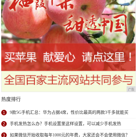
广告
热度排行
1
9款5G手机汇总：华为占据4席，性价比最高的两款3千多就能买
到
2
手机发热怎么办？手机设置里这样设置，可以减少手机发热
3
如果微信开始收取每年1000元的年费，大家还会不会使用微信？