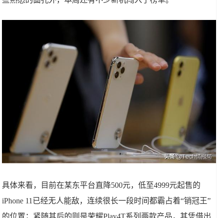
具体来看，目前在某东平台直降500元，低至4999元起售的
iPhone 11已经无人能敌，连续很长一段时间都霸占着“销冠王”
的位置；紧随其后的则是荣耀Play4T系列两款产品，其凭借出