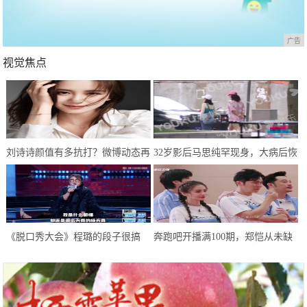
广告
视觉焦点
刘诗诗颜值有多抗打？微博动态再
32岁影后马思纯罕现身，大病后恢
次刷新认知，网友：婚后生活和谐
复良好，只是体型仍肥胖惹人担忧
《脱口秀大会》程璐的段子很搞
奔跑吧开播满100期，郑恺从未缺
笑，但罗永浩拒绝爆灯，理由很赞
席，为何却成郭麒麟口中大傻小子