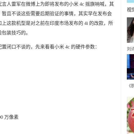
言人雷军在微博上为即将发布的小米 4c 摇旗呐喊，其
视
。暂且不谈这些需要后期验证的事情，其实早在发布会
上这款机型是对之前在印度市场发布的 4i 的改款，所
验包装技巧的。
置闭口不谈的，先来看看小米 4c 的硬件参数：
刘
微
知
谐
《
段
拒
00 万像素