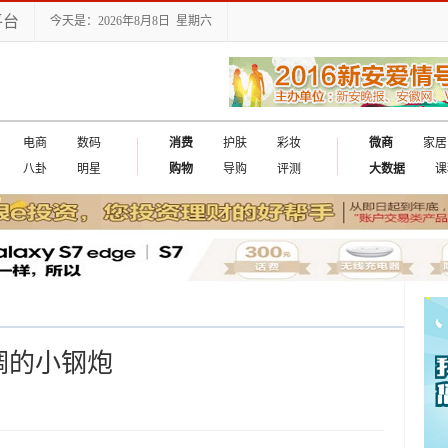
平台
今天是：2026年8月8日 星期六
电商
数码
消费
护肤
彩妆
微商
家居
八卦
明星
购物
导购
评测
大数据
课
出国
低调的小钢炮