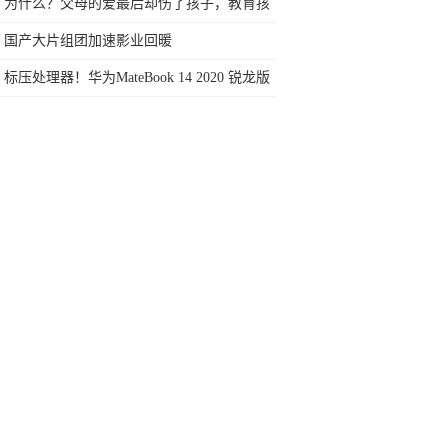
到两年股价翻3倍
为什么？父母的爱最后却伤了孩子，教育孩
子要学会“三不曲”
国产大片组团加速影业回暖
标压处理器！华为MateBook 14 2020 锐龙版
评测