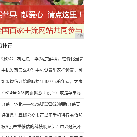
广告
度排行
9款5G手机汇总：华为占据4席，性价比最高
的两款3千多就能买到
手机发热怎么办？手机设置里这样设置，可
以减少手机发热
如果微信开始收取每年1000元的年费，大家
还会不会使用微信？
iOS14全面转向新拟态UI设计？或是苹果陈
旧扁平设计最佳替代方案
屏幕一体化——vivoAPEX2020刷新屏幕美
学，创造舒适视觉享受
好消息！阜城公交卡可以用手机进行充值啦
被A股严重低估的科技股龙头？中兴通讯不