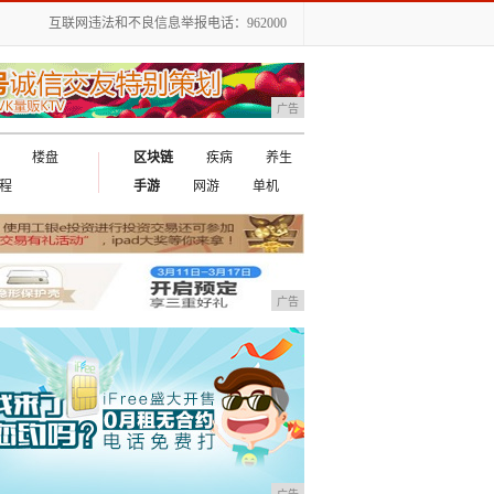
互联网违法和不良信息举报电话：962000
广告
楼盘
区块链
疾病
养生
程
手游
网游
单机
广告