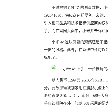
不过根据 CPU-Z 的测量数据，小
1920*1080，供应商包括夏普、友达
引入相同品质和技术指标供应商的权利”，
了。而在官网页面中，小米并未标注
小米 4c 这块屏幕的观感还是不错的，饱
一贯的风格。此外，在系统中还可以对
标配了。
以人民币 1299 元 2GB／16GB
分，要数那颗被别家用在旗舰机型上的
退的骁龙 810……），跑分上碾压大多
乎应该排除在外。骁龙 808 采用的