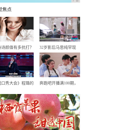
广告
觉焦点
诗诗颜值有多抗打？
32岁影后马思纯罕现
博动态再次刷新认
身，大病后恢复良好，
，网友：婚后生活和
只是体型仍肥胖惹人担
忧
脱口秀大会》程璐的
奔跑吧开播满100期，
子很搞笑，但罗永浩
郑恺从未缺席，为何却
绝爆灯，理由很赞
成郭麒麟口中大傻小子