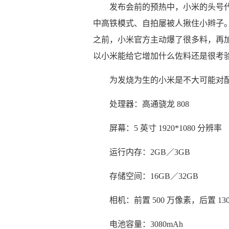
发布会前的预热中，小米的头号代
中高铁模式、自拍屡被人揪住小辫子
之前，小米官方主动爆了很多料，再加
以小米能给它增加什么佐料还是很考
为发烧为生的小米是不大可能对配
处理器：高通骁龙 808
屏幕：5 英寸 1920*1080 分辨率
运行内存：2GB／3GB
存储空间：16GB／32GB
相机：前置 500 万像素，后置 13
电池容量：3080mAh