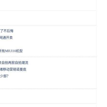
了不后悔
全网通开卖
MIUI10机型
级夜景自拍再掀自拍潮流
抢滩移动营销诺曼底
少部？