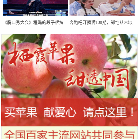
《脱口秀大会》程璐的段子很搞
奔跑吧开播满100期，郑恺从未缺
笑，但罗永浩拒绝爆灯，理由很赞
席，为何却成郭麒麟口中大傻小子