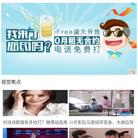
广告
视觉焦点
刘诗诗颜值有多抗打？微博动态再
32岁影后马思纯罕现身，大病后恢
次刷新认知，网友：婚后生活和谐
复良好，只是体型仍肥胖惹人担忧