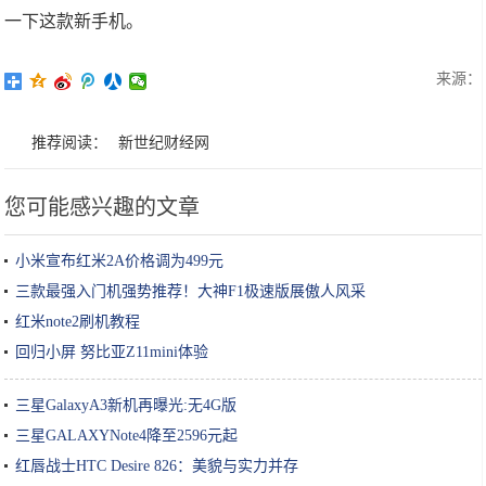
一下这款新手机。
来源：
推荐阅读：
新世纪财经网
您可能感兴趣的文章
小米宣布红米2A价格调为499元
三款最强入门机强势推荐！大神F1极速版展傲人风采
红米note2刷机教程
回归小屏 努比亚Z11mini体验
三星GalaxyA3新机再曝光:无4G版
三星GALAXYNote4降至2596元起
红唇战士HTC Desire 826：美貌与实力并存