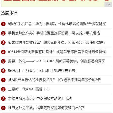
广告
热度排行
1
9款5G手机汇总：华为占据4席，性价比最高的两款3千多就能买
到
2
手机发热怎么办？手机设置里这样设置，可以减少手机发热
3
如果微信开始收取每年1000元的年费，大家还会不会使用微信？
4
iOS14全面转向新拟态UI设计？或是苹果陈旧扁平设计最佳替代
方案
5
屏幕一体化——vivoAPEX2020刷新屏幕美学，创造舒适视觉享
受
6
好消息！阜城公交卡可以用手机进行充值啦
7
被A股严重低估的科技股龙头？中兴通讯不到两年股价翻3倍
1
三星新一代A3/A5亮相FCC
2
富德生命人寿湛江中支积极推动线上活动
3
细节之处见品质，福庆定制家是如何脱颖而出的？